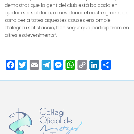
demostrat que la gent del club està bolcada en
ajudar i ser solidària, a més donar el nostre granet de
sorra per a totes aquestes causes ens omple
d’alegria i satisfacció, ben segur que participarem en
altres esdeveniments”.
Facebook
Twitter
Email
Telegram
Messenger
WhatsApp
Copy
LinkedI
Comp
Link