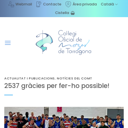
Skip
Webmail
Contacte
Àrea privada
Català
to
Cistella
content
ACTUALITAT I PUBLICACIONS
,
NOTÍCIES DEL COMT
2537 gràcies per fer-ho possible!