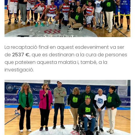
La recaptació final en aquest esdeveniment va ser
de
2537 €
, que es destinaran a la cura de persones
que pateixen aquesta malatia i, també, a la
investigació.