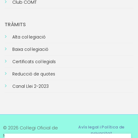
Club COMT
TRÀMITS
Alta col·legiació
Baixa col·legiació
Certificats col·legials
Reducció de quotes
Canal Llei 2-2023
Avís legal i Política de
© 2026 Col·legi Oficial de
privacitat
Metges de Tarragona. Tots