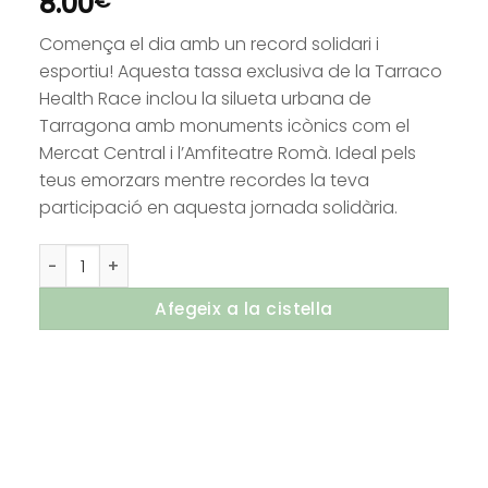
8.00
€
Comença el dia amb un record solidari i
esportiu! Aquesta tassa exclusiva de la Tarraco
Health Race inclou la silueta urbana de
Tarragona amb monuments icònics com el
Mercat Central i l’Amfiteatre Romà. Ideal pels
teus emorzars mentre recordes la teva
participació en aquesta jornada solidària.
quantitat de Tassa Tarraco Health Race
Afegeix a la cistella