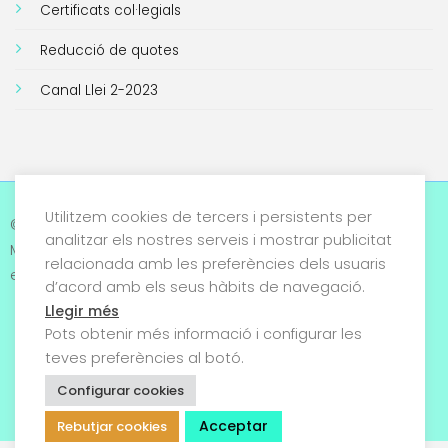
Certificats col·legials
Reducció de quotes
Canal Llei 2-2023
Utilitzem cookies de tercers i persistents per
Avís legal i Política de
© 2026 Col·legi Oficial de
analitzar els nostres serveis i mostrar publicitat
privacitat
Metges de Tarragona. Tots
relacionada amb les preferències dels usuaris
els drets reservats
d’acord amb els seus hàbits de navegació.
Termes i condicions
Llegir més
Política de cookies
Pots obtenir més informació i configurar les
teves preferències al botó.
Condicions generals de
Configurar cookies
venda
Acceptar
Rebutjar cookies