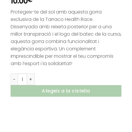
10.00
€
Protegeix-te del sol amb aquesta gorra
exclusiva de la Tarraco Health Race.
Dissenyada amb reixeta posterior per a una
millor transpiració i el logo del batec de la cursa,
aquesta gorra combina funcionalitat i
elegància esportiva. Un complement
imprescindible per mostrar el teu compromís
amb l’esport i la solidaritat!
quantitat de Gorra Tarraco Health Race
Afegeix a la cistella