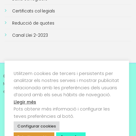
Certificats col·legials
Reducció de quotes
Canal Llei 2-2023
Utilitzem cookies de tercers i persistents per
Avís legal i Política de
© 2026 Col·legi Oficial de
analitzar els nostres serveis i mostrar publicitat
privacitat
Metges de Tarragona. Tots
relacionada amb les preferències dels usuaris
els drets reservats
d’acord amb els seus hàbits de navegació.
Termes i condicions
Llegir més
Política de cookies
Pots obtenir més informació i configurar les
teves preferències al botó.
Condicions generals de
Configurar cookies
venda