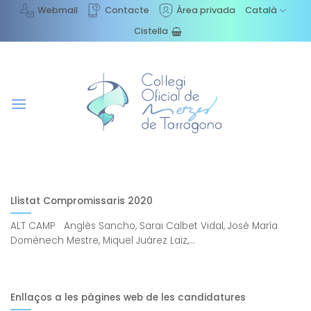
Skip
Webmail
Contacte
Àrea privada
Català
to
Cistella
content
Llistat Compromissaris 2020
ALT CAMP Anglès Sancho, Sarai Calbet Vidal, José María
Domènech Mestre, Miquel Juárez Laiz,...
Enllaços a les pàgines web de les candidatures