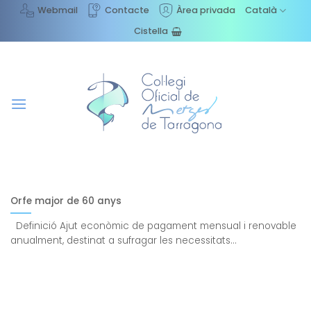
Skip
Webmail
Contacte
Àrea privada
Català
to
Cistella
content
Orfe major de 60 anys
Definició Ajut econòmic de pagament mensual i renovable
anualment, destinat a sufragar les necessitats...