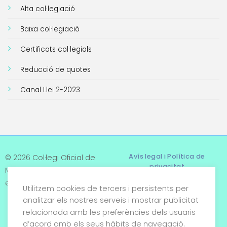
Alta col·legiació
Baixa col·legiació
Certificats col·legials
Reducció de quotes
Canal Llei 2-2023
Avís legal i Política de
© 2026 Col·legi Oficial de
privacitat
Metges de Tarragona. Tots
els drets reservats
Utilitzem cookies de tercers i persistents per
Termes i condicions
analitzar els nostres serveis i mostrar publicitat
relacionada amb les preferències dels usuaris
Política de cookies
d’acord amb els seus hàbits de navegació.