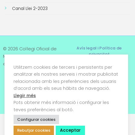
Canal Llei 2-2023
Avís legal i Política de
© 2026 Col·legi Oficial de
privacitat
Metges de Tarragona. Tots
els drets reservats
Utilitzem cookies de tercers i persistents per
Termes i condicions
analitzar els nostres serveis i mostrar publicitat
relacionada amb les preferències dels usuaris
Política de cookies
d’acord amb els seus hàbits de navegació.
Condicions generals de
Llegir més
venda
Pots obtenir més informació i configurar les
teves preferències al botó.
Configurar cookies
Acceptar
Rebutjar cookies