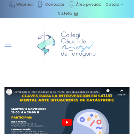
Skip
Webmail
Contacte
Àrea privada
Català
to
Cistella
content