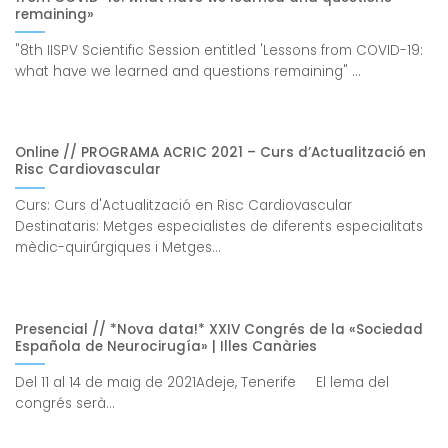
remaining»
"8th IISPV Scientific Session entitled 'Lessons from COVID-19:
what have we learned and questions remaining" ...
Online // PROGRAMA ACRIC 2021 – Curs d’Actualització en
Risc Cardiovascular
Curs: Curs d'Actualització en Risc Cardiovascular
Destinataris: Metges especialistes de diferents especialitats
mèdic-quirúrgiques i Metges...
Presencial // *Nova data!* XXIV Congrés de la «Sociedad
Española de Neurocirugía» | Illes Canàries
Del 11 al 14 de maig de 2021Adeje, Tenerife El lema del
congrés serà...