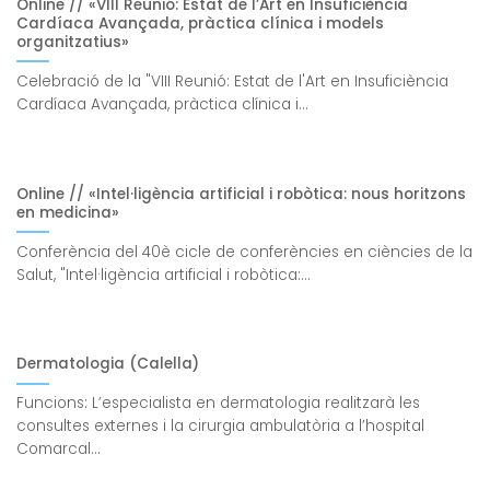
Online // «VIII Reunió: Estat de l’Art en Insuficiència
Cardíaca Avançada, pràctica clínica i models
organitzatius»
Celebració de la "VIII Reunió: Estat de l'Art en Insuficiència
Cardíaca Avançada, pràctica clínica i...
Online // «Intel·ligència artificial i robòtica: nous horitzons
en medicina»
Conferència del 40è cicle de conferències en ciències de la
Salut, "Intel·ligència artificial i robòtica:...
Dermatologia (Calella)
Funcions: L’especialista en dermatologia realitzarà les
consultes externes i la cirurgia ambulatòria a l’hospital
Comarcal...