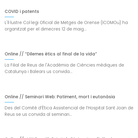
COVID i patents
L'Il·lustre Col·legi Oficial de Metges de Orense (ICOMOu) ha
organitzat per el dimecres 12 de maig...
Online // “Dilemes ètics al final de la vida”
La Filial de Reus de l'Acadèmia de Ciències mèdiques de
Catalunya i Balears us convida...
Online // Seminari Web: Patiment, mort i eutanàsia
Des del Comitè d’Ètica Assistencial de l’Hospital Sant Joan de
Reus se us convida al seminari...