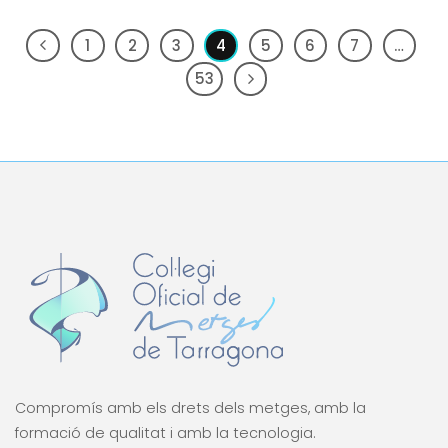
1
2
3
4
5
6
7
…
53
Compromís amb els drets dels metges, amb la
formació de qualitat i amb la tecnologia.