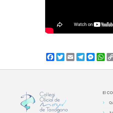
Facebook
Twitter
Email
Teleg
Mes
W
El C
Qu
Ju