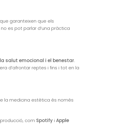
 que garanteixen que els
 no es pot parlar d’una pràctica
la salut emocional i el benestar
.
 d’afrontar reptes i fins i tot en la
ue la medicina estètica és només
 reproducció, com
Spotify
i
Apple