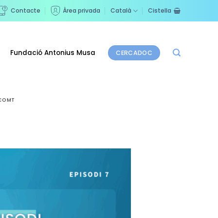
Contacte
Àrea privada
Català
Cistella
Fundació Antonius Musa
CERCADOC
 COMT