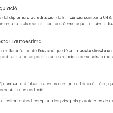
egulació
a del
diploma d’acreditació
i de la
llicència sanitària U48
,
n amb tots els requisits sanitaris. Sense aquestes eines, diu,
estar i autoestima
millorar l’aspecte físic, sinó que té un
impacte directe en 
ot tenir efectes positius en les relacions personals, la manera
?
, desmuntant falses creences com que el bòtox és tòxic, q
taments creen addicció.
 escoltar l’episodi complet a les principals plataformes de