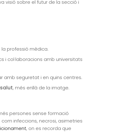
visió sobre el futur de la secció i
e la professió mèdica.
cs i col·laboracions amb universitats
tar amb seguretat i en quins centres.
 salut
, més enllà de la imatge.
 més persones sense formació
om infeccions, necrosi, asimetries
icionament
, on es recorda que