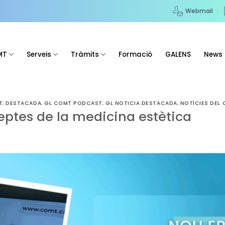
Webmail
MT
Serveis
Tràmits
Formació
GALENS
News
T
,
DESTACADA
,
GL COMT PODCAST
,
GL NOTICIA DESTACADA
,
NOTÍCIES DEL
eptes de la medicina estètica