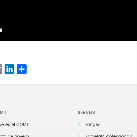
ram
senger
hatsApp
Copy
LinkedIn
Comparteix
Link
OMT
SERVEIS
è és el COMT
Metges
nta de govern
Societats Professionals