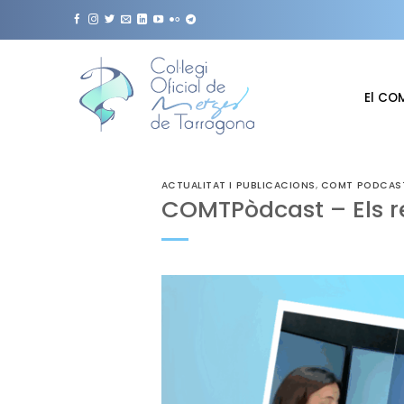
Skip
to
content
El CO
ACTUALITAT I PUBLICACIONS
,
COMT PODCAS
COMTPòdcast – Els r