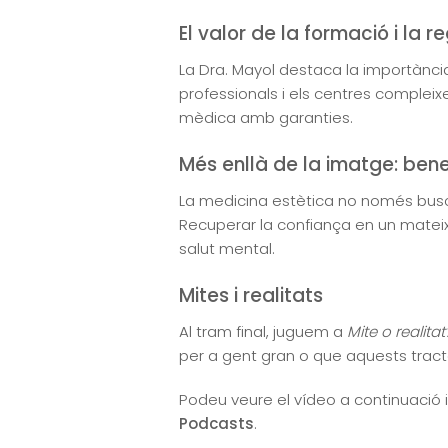
El valor de la formació i la r
La Dra. Mayol destaca la importànci
professionals i els centres compleixe
mèdica amb garanties.
Més enllà de la imatge: ben
La medicina estètica no només busca 
Recuperar la confiança en un mateix p
salut mental.
Mites i realitats
Al tram final, juguem a
Mite o realitat
per a gent gran o que aquests trac
Podeu veure el vídeo a continuació i
Podcasts
.