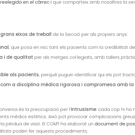
eelegida en el càrrec i
que comparteix amb nosaltres la seva 
grans eixos de treball
de la Secció per als propers anys:
onal
, que posa en risc tant els pacients com la credibilitat d
 i de qualitat
per als metges col·legiats, amb tallers pràcti
ible als pacients
, perquè puguin identificar qui els pot trac
ca com a disciplina mèdica rigorosa i compromesa amb la
onversa és la preocupació per l’
intrusisme
: cada cop hi ha
s mèdics estètics. Això pot provocar complicacions greus c
om la pèrdua de visió. El COMT ha elaborat un
document de pos
ditats poden fer aquests procediments.