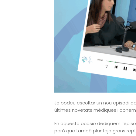
Ja podeu escoltar un nou episodi d
últimes novetats mèdiques i donem veu
En aquesta ocasió dediquem l’episo
però que també planteja grans rep