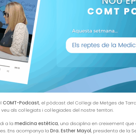
el
COMT-Podcast
, el pòdcast del Col·legi de Metges de Tar
 als col·legiats i col·legiades del nostre territori.
di a la
medicina estètica
, una disciplina en creixement qu
tes. Ens acompanya la
Dra. Esther Mayol
, presidenta de la S