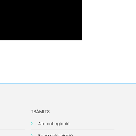
TRÀMITS
Alta col·legiació
Baixa col·legiació