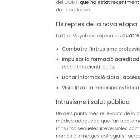
del COMT,
que ha estat recentment r
de la professió.
Els reptes de la nova etapa
La Dra. Mayol ens explica els
quatre 
Combatre l’intrusisme professi
Impulsar la formació acreditada
i societats científiques.
Donar informació clara i access
Visibilitzar la medicina estèti
Intrusisme i salut pública
Un dels punts més rellevants de la c
mèdica adequada que fan tractament
i fins i tot seqüeles irreversibles c
només els metges col·legiats i acre