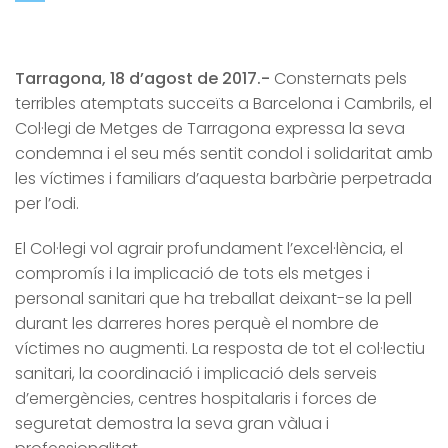
Tarragona, 18 d’agost de 2017.-
Consternats pels
terribles atemptats succeïts a Barcelona i Cambrils, el
Col·legi de Metges de Tarragona expressa la seva
condemna i el seu més sentit condol i solidaritat amb
les víctimes i familiars d’aquesta barbàrie perpetrada
per l’odi.
El Col·legi vol agrair profundament l’excel·lència, el
compromís i la implicació de tots els metges i
personal sanitari que ha treballat deixant-se la pell
durant les darreres hores perquè el nombre de
víctimes no augmenti. La resposta de tot el col·lectiu
sanitari, la coordinació i implicació dels serveis
d’emergències, centres hospitalaris i forces de
seguretat demostra la seva gran vàlua i