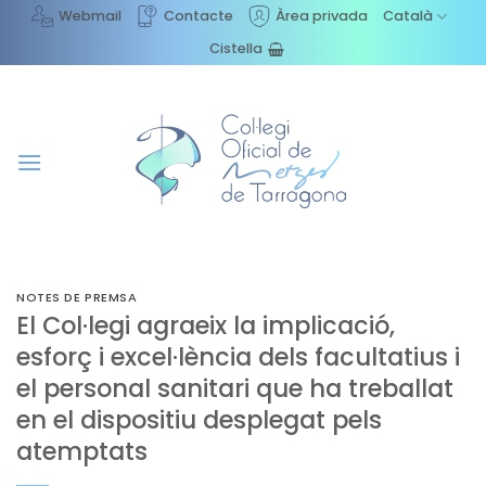
Skip
Webmail
Contacte
Àrea privada
Català
to
Cistella
content
NOTES DE PREMSA
El Col·legi agraeix la implicació,
esforç i excel·lència dels facultatius i
el personal sanitari que ha treballat
en el dispositiu desplegat pels
atemptats