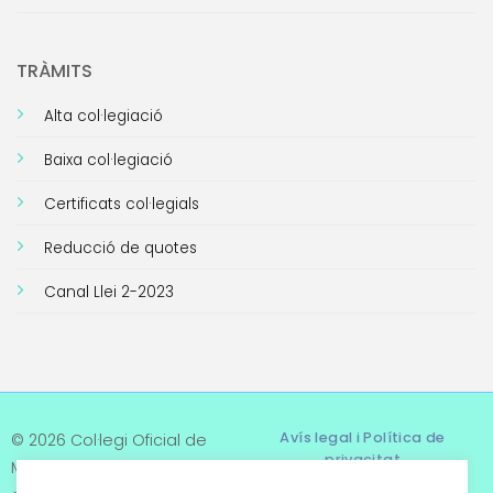
TRÀMITS
Alta col·legiació
Baixa col·legiació
Certificats col·legials
Reducció de quotes
Canal Llei 2-2023
Avís legal i Política de
© 2026 Col·legi Oficial de
privacitat
Metges de Tarragona. Tots