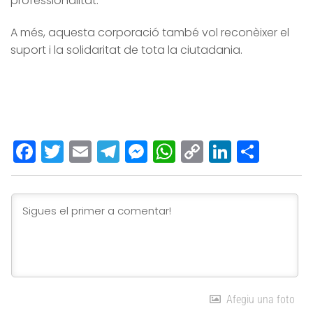
professionalitat.
A més, aquesta corporació també vol reconèixer el
suport i la solidaritat de tota la ciutadania.
Facebook
Twitter
Email
Telegram
Messenger
WhatsApp
Copy
LinkedI
Comp
Link
Afegiu una foto