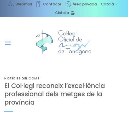
Skip
Webmail
Contacte
Àrea privada
Català
to
Cistella
content
NOTÍCIES DEL COMT
El Col·legi reconeix l’excel·lència
professional dels metges de la
província