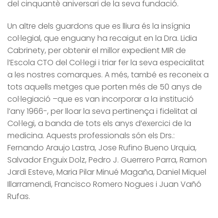
del cinquantè aniversari de la seva fundació.
Un altre dels guardons que es lliura és la insígnia
col·legial, que enguany ha recaigut en la Dra. Lidia
Cabrinety, per obtenir el millor expedient MIR de
l’Escola CTO del Col·legi i triar fer la seva especialitat
a les nostres comarques. A més, també es reconeix a
tots aquells metges que porten més de 50 anys de
col·legiació –que es van incorporar a la institució
l’any 1966-, per lloar la seva pertinença i fidelitat al
Col·legi, a banda de tots els anys d’exercici de la
medicina. Aquests professionals són els Drs.:
Fernando Araujo Lastra, Jose Rufino Bueno Urquia,
Salvador Enguix Dolz, Pedro J. Guerrero Parra, Ramon
Jardi Esteve, Maria Pilar Minué Magaña, Daniel Miquel
Illarramendi, Francisco Romero Nogues i Juan Vañó
Rufas.