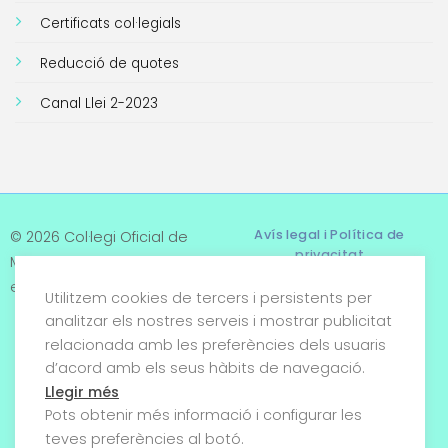
Certificats col·legials
Reducció de quotes
Canal Llei 2-2023
Avís legal i Política de
© 2026 Col·legi Oficial de
privacitat
Metges de Tarragona. Tots
els drets reservats
Utilitzem cookies de tercers i persistents per
Termes i condicions
analitzar els nostres serveis i mostrar publicitat
relacionada amb les preferències dels usuaris
Política de cookies
d’acord amb els seus hàbits de navegació.
Condicions generals de
Llegir més
venda
Pots obtenir més informació i configurar les
teves preferències al botó.