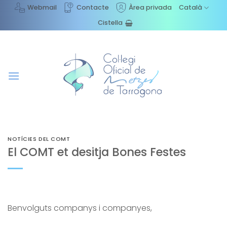
Skip
Webmail
Contacte
Àrea privada
Català
to
Cistella
content
NOTÍCIES DEL COMT
El COMT et desitja Bones Festes
Benvolguts companys i companyes,