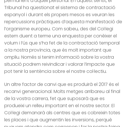
permanent d’aquell personal. En aquest sentit, el
Tribunal ha qüestionat el sistema de contractació
espanyol i durant els propers mesos es veuran les
repercussions pràctiques d’aquesta manifestació de
l’organisme europeu. Com sabeu, des del Col·legi
estem duent a terme una enquesta per conèixer el
volum i l’ús que s’ha fet de la contractació temporal
a la nostra província, que és molt important que
ompliu. Només si tenim informació sobre la vostra
situació podrem reivindicar i valorar l’impacte que
pot tenir la sentència sobre el nostre col·lectiu.
Un altre factor de canvi que es produirà el 2017 és el
recanvi generacional. Molts metges arribareu al final
de la vostra carrera, fet que suposarà que es
produeixi un relleu important en el nostre sector. El
Col·legi demanarà als centres que es cobreixin totes
les places i que augmentin les inversions, perquè
puguem atendre com correspon i fer la nostra feina