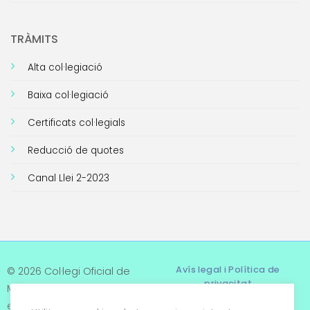
TRÀMITS
Alta col·legiació
Baixa col·legiació
Certificats col·legials
Reducció de quotes
Canal Llei 2-2023
Avís legal i Política de
© 2026 Col·legi Oficial de
privacitat
Metges de Tarragona. Tots
els drets reservats