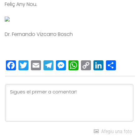
Feliç Any Nou.
Dr. Fernando Vizcarro Bosch
Facebook
Twitter
Email
Telegram
Messenger
WhatsApp
Copy
LinkedI
Comp
Link
Afegiu una foto