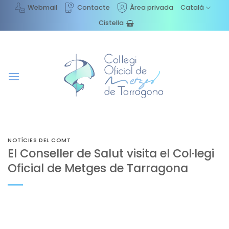
Skip
Webmail
Contacte
Àrea privada
Català
to
Cistella
content
NOTÍCIES DEL COMT
El Conseller de Salut visita el Col·legi
Oficial de Metges de Tarragona