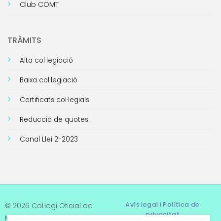
Club COMT
TRÀMITS
Alta col·legiació
Baixa col·legiació
Certificats col·legials
Reducció de quotes
Canal Llei 2-2023
Avís legal i Política de
© 2026 Col·legi Oficial de
privacitat
Metges de Tarragona. Tots