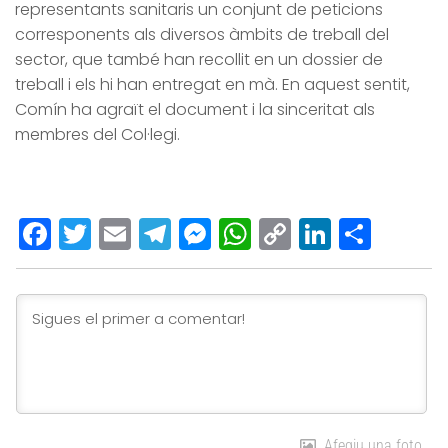
representants sanitaris un conjunt de peticions
corresponents als diversos àmbits de treball del
sector, que també han recollit en un dossier de
treball i els hi han entregat en mà. En aquest sentit,
Comín ha agraït el document i la sinceritat als
membres del Col·legi.
Facebook
Twitter
Email
Telegram
Messenger
WhatsApp
Copy
LinkedI
Comp
Link
Afegiu una foto