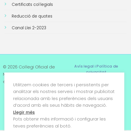
Certificats col·legials
Reducció de quotes
Canal Llei 2-2023
Avís legal i Política de
© 2026 Col·legi Oficial de
privacitat
Metges de Tarragona. Tots
els drets reservats
Utilitzem cookies de tercers i persistents per
Termes i condicions
analitzar els nostres serveis i mostrar publicitat
relacionada amb les preferències dels usuaris
Política de cookies
d’acord amb els seus hàbits de navegació.
Condicions generals de
Llegir més
venda
Pots obtenir més informació i configurar les
teves preferències al botó.