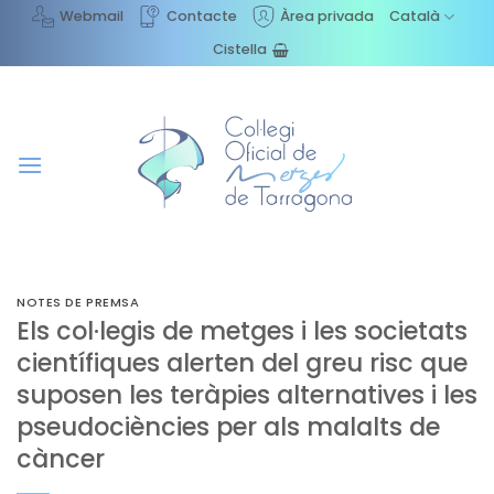
Skip
Webmail
Contacte
Àrea privada
Català
to
Cistella
content
NOTES DE PREMSA
Els col·legis de metges i les societats
científiques alerten del greu risc que
suposen les teràpies alternatives i les
pseudociències per als malalts de
càncer