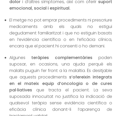
dolor
i d’altres símptomes, així com oferir
suport
emocional, social i espiritual.
El metge no pot emprar procediments ni prescriure
medicaments amb els quals no estigui
degudament familiaritzat i que no estiguin basats
en l’evidència científica o en l’eficàcia clínica,
encara que el pacient hi consenti o ho demani.
Algunes
teràpies complementàries
poden
suposar, en ocasions, una ajuda perquè els
malalts puguin fer front a la malaltia. És desitjable
que aquests procediments
s’ofereixin integrats
en el mateix equip d’oncologia o de cures
pal·liatives
que tracta el pacient. La seva
suposada innocuïtat no justifica la indicació de
qualsevol teràpia sense evidència científica o
eficàcia clínica donant-li l’aparença de
tractament validat.