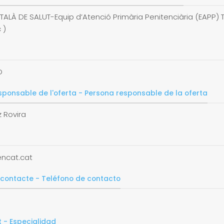
ATALÀ DE SALUT-Equip d’Atenció Primària Penitenciària (EAPP) 
 )
D
sponsable de l'oferta - Persona responsable de la oferta
z Rovira
ncat.cat
 contacte - Teléfono de contacto
3
t - Especialidad