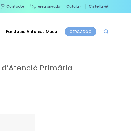
Contacte
Àrea privada
Català
Cistella
Fundació Antonius Musa
CERCADOC
 d’Atenció Primària