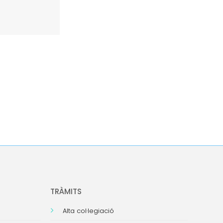
TRÀMITS
Alta col·legiació