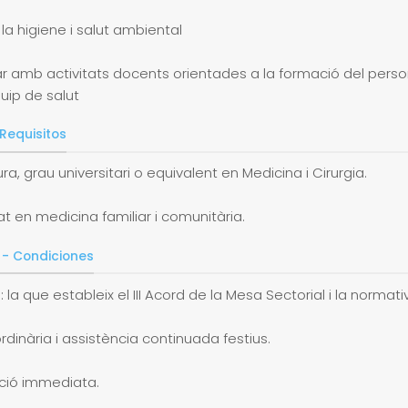
 la higiene i salut ambiental
rar amb activitats docents orientades a la formació del pers
quip de salut
 Requisitos
tura, grau universitari o equivalent en Medicina i Cirurgia.
tat en medicina familiar i comunitària.
 - Condiciones
ó: la que estableix el III Acord de la Mesa Sectorial i la normati
rdinària i assistència continuada festius.
ació immediata.