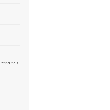
itària dels
L