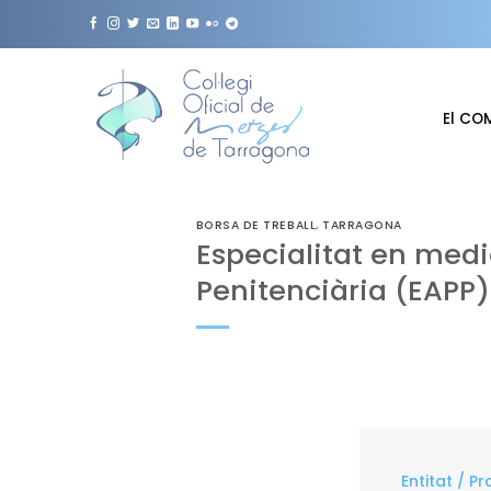
Skip
to
content
El CO
BORSA DE TREBALL
,
TARRAGONA
Especialitat en medi
Penitenciària (EAPP)
Entitat / P