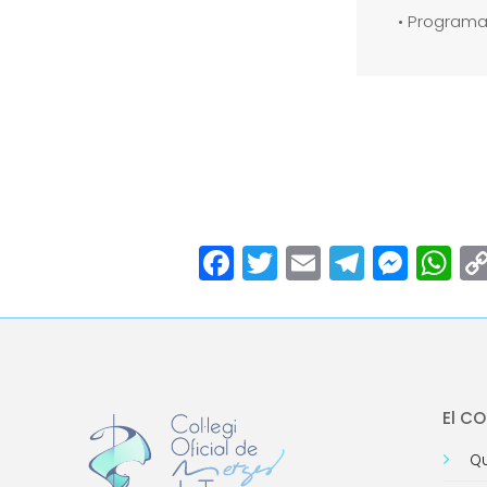
• Programa
Facebook
Twitter
Email
Teleg
Mes
W
El C
Qu