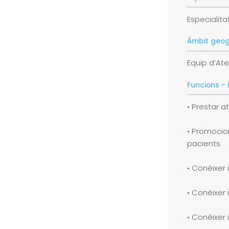
Especialita
Àmbit geog
Equip d’Ate
Funcions -
• Prestar 
• Promocion
pacients.
• Conèixer 
• Conèixer i
• Conèixer 