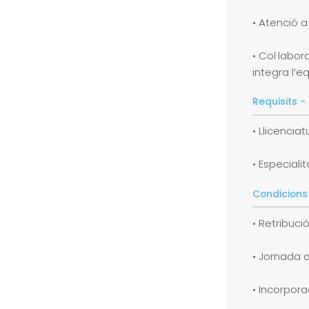
• Atenció a
• Col·labo
integra l’e
Requisits -
• Llicencia
• Especiali
Condicions
• Retribuci
• Jornada o
• Incorpor