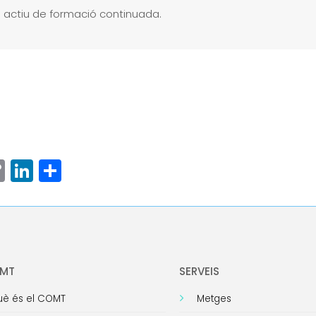
 actiu de formació continuada.
ram
senger
hatsApp
Copy
LinkedIn
Comparteix
Link
OMT
SERVEIS
è és el COMT
Metges