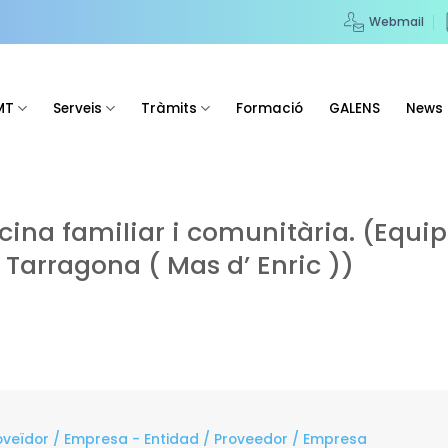
Webmail
MT
Serveis
Tràmits
Formació
GALENS
News
cina familiar i comunitària. (Equip
 Tarragona ( Mas d’ Enric ))
roveïdor / Empresa - Entidad / Proveedor / Empresa