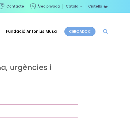
Contacte
Àrea privada
Català
Cistella
Fundació Antonius Musa
CERCADOC
a, urgències i