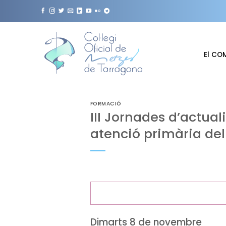
Skip
to
content
El CO
FORMACIÓ
III Jornades d’actua
atenció primària del
Dimarts 8 de novembre