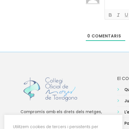
0
COMENTARIS
El C
Qu
Ju
Compromís amb els drets dels metges,
L'
amb la formació de qualitat i amb la
Po
tecnologia.
Utilitzem cookies de tercers i persistents per