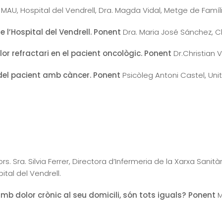
 MAU, Hospital del Vendrell, Dra. Magda Vidal, Metge de Famíli
e l’Hospital del Vendrell. Ponent
Dra. Maria José Sánchez, Clí
lor refractari en el pacient oncològic. Ponent
Dr.Christian V
del pacient amb càncer. Ponent
Psicòleg Antoni Castel, Unit
. Sra. Silvia Ferrer, Directora d’Infermeria de la Xarxa Sanità
ital del Vendrell.
b dolor crònic al seu domicili, són tots iguals? Ponent
M