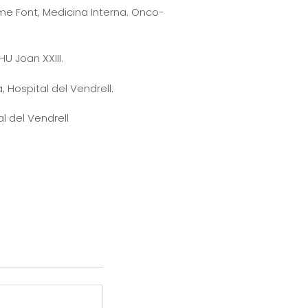
me Font, Medicina Interna. Onco-
U Joan XXIII.
, Hospital del Vendrell.
al del Vendrell