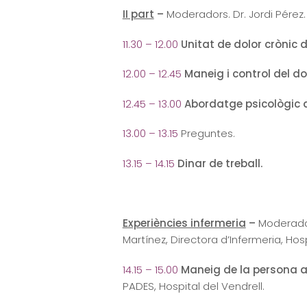
II part
–
Moderadors. Dr. Jordi Pérez.
11.30 – 12.00
Unitat de dolor crònic d
12.00 – 12.45
Maneig i control del do
12.45 – 13.00
Abordatge psicològic 
13.00 – 13.15
Preguntes.
13.15 – 14.15
Dinar de treball.
Experiències infermeria
–
Moderadors
Martínez, Directora d’Infermeria, Hosp
14.15 – 15.00
Maneig de la persona am
PADES, Hospital del Vendrell.