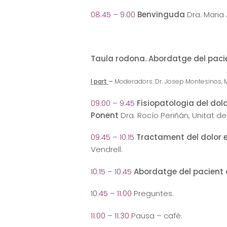
08.45 – 9.00
Benvinguda
Dra. Maria
Taula rodona. Abordatge del pacie
I part
–
Moderadors: Dr. Josep Montesinos, MAU
09.00 – 9.45
Fisiopatologia del dol
Ponent
Dra. Rocío Periñán, Unitat del
09.45 – 10.15
Tractament del dolor 
Vendrell.
10.15 – 10.45
Abordatge del pacient
10.45 – 11.00
Preguntes.
11.00 – 11.30
Pausa – cafè.