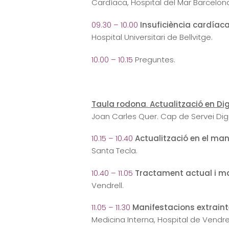
Cardíaca, Hospital del Mar Barcelon
09.30 – 10.00
Insuficiència cardíaca
Hospital Universitari de Bellvitge.
10.00 – 10.15
Preguntes.
Taula rodona
.
Actualització en Di
Joan Carles Quer. Cap de Servei Dige
10.15 – 10.40
Actualització en el man
Santa Tecla.
10.40 – 11.05
Tractament actual i ma
Vendrell.
11.05 – 11.30
Manifestacions extrainte
Medicina Interna, Hospital de Vendre