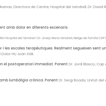
 Arenas, Directora de Centre, Hospital del Vendrell, Dr. Davi
nt amb dolor en diferents escenaris.
 Hospital del Vendrell i Dr. Josep Maria Vendrell, Metge de Família CAP I 
or i les escales terapèutiques. Realment segueixen sent u
 Dolor HU Joan XXIII.
en el postoperatori immediat. Ponent
Dr. Jordi Blasco, Cap
 amb lumbàlgia crònica. Ponent
Dr. Sergi Boada, Unitat del d