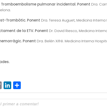
 Tromboembolisme pulmonar incidental. Ponent
Dra. Car
elona.
ost-Trombòtic. Ponent
Dra. Teresa Auguet, Medicina Interna H
actament de la ETV. Ponent
Dr. David Riesco, Medicina Interna
 hemorràgic. Ponent
Dra. Belén Xifré. Medicina Interna Hospit
ades.
ram
senger
hatsApp
Copy
LinkedIn
Comparteix
Link