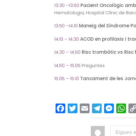
13.30 –13.50
Pacient Oncològic amb
Hematologia, Hospital Clínic de Barc
13.50 –14.10
Maneig del Síndrome P
14.10 – 14.30
ACOD en profilaxis i tr
14.30 – 14.50
Risc trombòtic vs Risc
14.50 – 15.05
Preguntes
15.05 – 15.10
Tancament de les Jorn
Facebook
Twitter
Email
Teleg
Mes
W