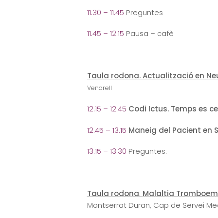
11.30 – 11.45
Preguntes
11.45 – 12.15
Pausa – cafè
Taula rodona. Actualització en Ne
Vendrell
12.15 – 12.45
Codi Ictus. Temps es ce
12.45 – 13.15
Maneig del Pacient en S
13.15 – 13.30
Preguntes.
Taula rodona
.
Malaltia Tromboem
Montserrat Duran, Cap de Servei Medi