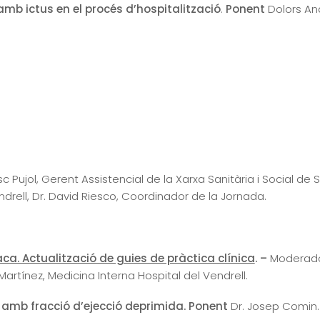
mb ictus en el procés d’hospitalització
.
Ponent
Dolors Ana
sc Pujol, Gerent Assistencial de la Xarxa Sanitària i Social de 
ndrell, Dr. David Riesco, Coordinador de la Jornada.
ca. Actualització de guies de pràctica clínica
. –
Moderadors
Martínez, Medicina Interna Hospital del Vendrell.
 amb fracció d’ejecció deprimida. Ponent
Dr. Josep Comin. 