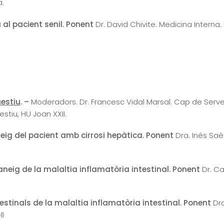
a.
 al pacient senil. Ponent
Dr. David Chivite. Medicina Interna.
gestiu
. –
Moderadors. Dr. Francesc Vidal Marsal. Cap de Servei 
stiu, HU Joan XXII.
eig del pacient amb cirrosi hepàtica. Ponent
Dra. Inés Saéz
neig de la malaltia inflamatòria intestinal. Ponent
Dr. Ca
stinals de la malaltia inflamatòria intestinal. Ponent
Dra
ll