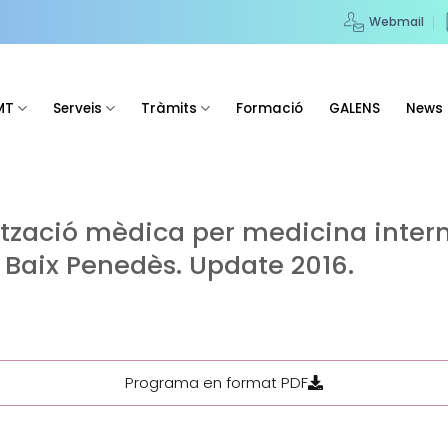
Webmail
MT
Serveis
Tràmits
Formació
GALENS
News
lització mèdica per medicina intern
 Baix Penedès. Update 2016.
Programa en format PDF