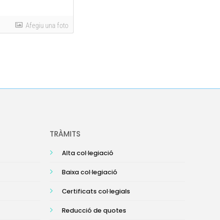
Afegiu una foto
TRÀMITS
Alta col·legiació
Baixa col·legiació
Certificats col·legials
Reducció de quotes