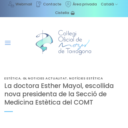
Skip
Webmail
Contacte
Àrea privada
Català
to
Cistella
content
ESTÈTICA
,
GL NOTICIES ACTUALITAT
,
NOTÍCIES ESTÈTICA
La doctora Esther Mayol, escollida
nova presidenta de la Secció de
Medicina Estètica del COMT