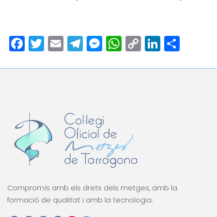
Facebook
Twitter
Email
Telegram
Messenger
WhatsApp
Copy
LinkedI
Comp
Link
Compromís amb els drets dels metges, amb la
formació de qualitat i amb la tecnologia.