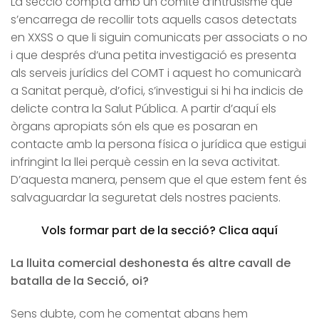
La secció compta amb un comitè d’intrusisme que
s’encarrega de recollir tots aquells casos detectats
en XXSS o que li siguin comunicats per associats o no
i que després d’una petita investigació es presenta
als serveis jurídics del COMT i aquest ho comunicarà
a Sanitat perquè, d’ofici, s’investigui si hi ha indicis de
delicte contra la Salut Pública. A partir d’aquí els
òrgans apropiats són els que es posaran en
contacte amb la persona física o jurídica que estigui
infringint la llei perquè cessin en la seva activitat.
D’aquesta manera, pensem que el que estem fent és
salvaguardar la seguretat dels nostres pacients.
Vols formar part de la secció? Clica aquí
La lluita comercial deshonesta és altre cavall de
batalla de la Secció, oi?
Sens dubte, com he comentat abans hem