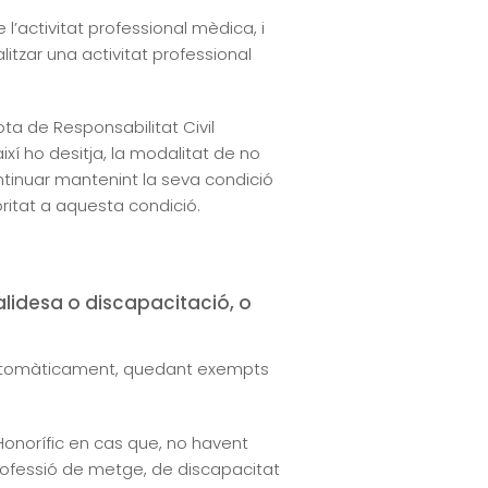
’activitat professional mèdica, i
itzar una activitat professional
ta de Responsabilitat Civil
així ho desitja, la modalitat de no
inuar mantenint la seva condició
ritat a aquesta condició.
alidesa o discapacitació, o
 automàticament, quedant exempts
 Honorífic en cas que, no havent
 professió de metge, de discapacitat