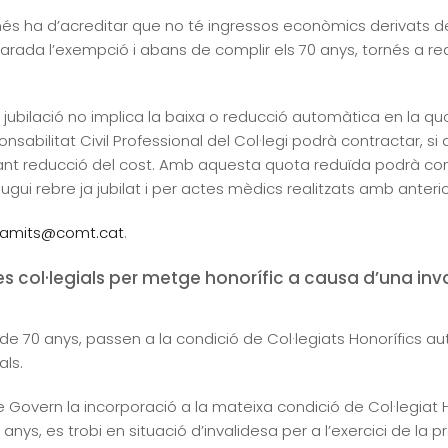
 ha d’acreditar que no té ingressos econòmics derivats de l
ada l’exempció i abans de complir els 70 anys, tornés a real
 jubilació no implica la baixa o reducció automàtica en la quo
onsabilitat Civil Professional del Col·legi podrà contractar, si 
t reducció del cost. Amb aquesta quota reduïda podrà cont
ui rebre ja jubilat i per actes mèdics realitzats amb anterio
ramits@comt.cat
.
es col·legials per metge honorífic a causa d’una inv
 de 70 anys, passen a la condició de Col·legiats Honorífics
als.
de Govern la incorporació a la mateixa condició de Col·legiat
nys, es trobi en situació d’invalidesa per a l’exercici de la