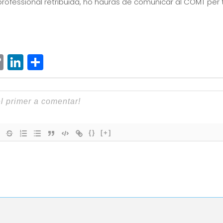
 professional retribuïda, ho hauràs de comunicar al COMT per t
ram
senger
hatsApp
Copy
LinkedIn
Comparteix
Link
{}
[+]