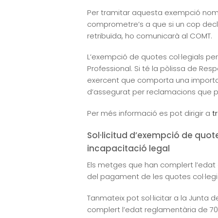
Per tramitar aquesta exempció només
comprometre’s a que si un cop declar
retribuïda, ho comunicarà al COMT.
L’exempció de quotes col·legials per
Professional. Si té la pòlissa de Resp
exercent que comporta una importan
d’assegurat per reclamacions que pug
Per més informació es pot dirigir a
t
Sol·licitud d’exempció de quot
incapacitació legal
Els metges que han complert l’edat
del pagament de les quotes col·legi
Tanmateix pot sol·licitar a la Junta 
complert l’edat reglamentària de 70 a