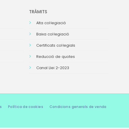
TRÀMITS
Alta col·legiació
Baixa col·legiació
Certificats col·legials
Reducció de quotes
Canal Llei 2-2023
s
Política de cookies
Condicions generals de venda