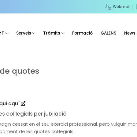
Webmail
MT
Serveis
Tràmits
Formació
GALENS
News
de quotes
iqui aquí
.
s col·legials per jubilació
gin cessat en el seu exercici professional, però vulguin man
gament de les quotes col·legials.