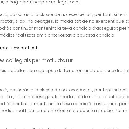
r, o hagi estat incapacitat legalment.
, passaràs a la classe de no-exercents i, per tant, si tens l
tractar, si així ho desitges, la modalitat de no exercent qu
dràs continuar mantenint la teva condició d’assegurat per 
mèdics realitzats amb anterioritat a aquesta condició.
tramits@comt.cat
.
s col·legials per motiu d’atur
stiguis treballant en cap tipus de feina remunerada, tens dre
, passaràs a la classe de no-exercents i, per tant, si tens l
tractar, si així ho desitges, la modalitat de no exercent qu
dràs continuar mantenint la teva condició d’assegurat per 
èdics realitzats amb anterioritat a aquesta situació. Per més