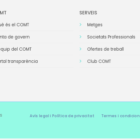
OMT
SERVEIS
è és el COMT
Metges
nta de govern
Societats Professionals
equip del COMT
Ofertes de treball
rtal transparència
Club COMT
s
Avís legal i Política de privacitat
Termes i condicion