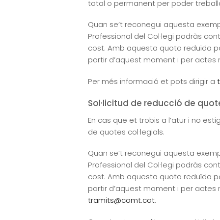
total o permanent per poder treballa
Quan se’t reconegui aquesta exempció
Professional del Col·legi podràs con
cost. Amb aquesta quota reduïda po
partir d’aquest moment i per actes 
Per més informació et pots dirigir a
Sol·licitud de reducció de quote
En cas que et trobis a l’atur i no e
de quotes col·legials.
Quan se’t reconegui aquesta exempció
Professional del Col·legi podràs con
cost. Amb aquesta quota reduïda po
partir d’aquest moment i per actes m
tramits@comt.cat
.