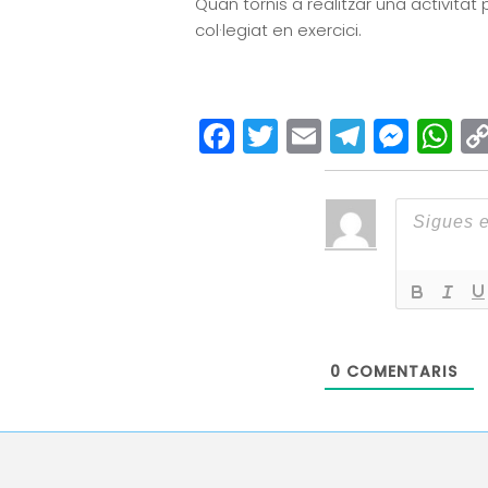
Quan tornis a realitzar una activitat
col·legiat en exercici.
Facebook
Twitter
Email
Teleg
Mes
W
0
COMENTARIS