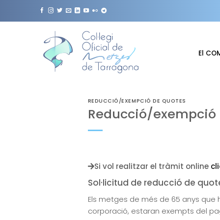
Skip
to
content
El CO
REDUCCIÓ/EXEMPCIÓ DE QUOTES
Reducció/exempció 
Si vol realitzar el tràmit online
cl
Sol·licitud de reducció de quote
Els metges de més de 65 anys que ha
corporació, estaran exempts del pa