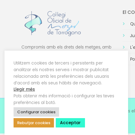
El C
Qu
Ju
Compromís amb els drets dels metges, amb
L'
la formació de qualitat i amb la tecnologia.
Po
Utilitzem cookies de tercers i persistents per
analitzar els nostres serveis i mostrar publicitat
relacionada amb les preferències dels usuaris
d’acord amb els seus hàbits de navegació.
Llegir més
Pots obtenir més informació i configurar les teves
preferències al botó.
© 2026 Col·legi Oficial de Metges de Tarragona. Tots el
Configurar cookies
drets reservats
Acceptar
Rebutjar cookies