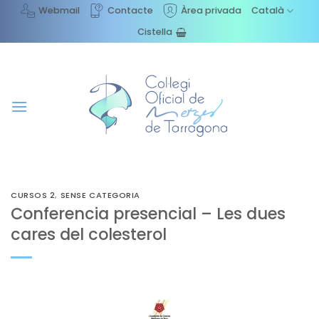
Skip
Webmail
Contacte
Àrea privada
Català
to
Cistella
content
CURSOS 2
,
SENSE CATEGORIA
Conferencia presencial – Les dues
cares del colesterol