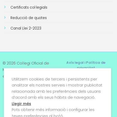
Certificats col·legials
Reducció de quotes
Canal Llei 2-2023
Avís legal i Política de
© 2026 Col·legi Oficial de
privacitat
Metges de Tarragona. Tots
els drets reservats
Utilitzem cookies de tercers i persistents per
Termes i condicions
analitzar els nostres serveis i mostrar publicitat
relacionada amb les preferències dels usuaris
Política de cookies
d’acord amb els seus hàbits de navegació.
Condicions generals de
Llegir més
venda
Pots obtenir més informació i configurar les
teves preferències al botó.