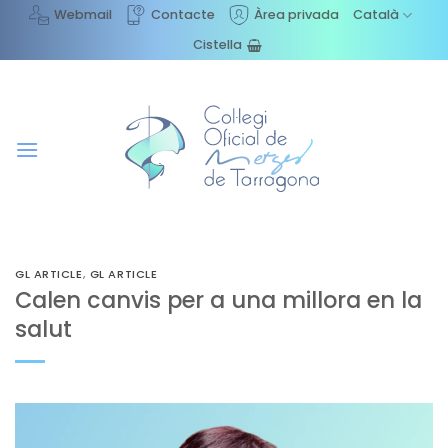
Skip
Webmail
Contacte
Àrea privada
Català
to
Cistella
content
GL ARTICLE
,
GL ARTICLE
Calen canvis per a una millora en la
salut