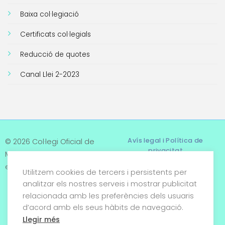
Baixa col·legiació
Certificats col·legials
Reducció de quotes
Canal Llei 2-2023
Avís legal i Política de
© 2026 Col·legi Oficial de
privacitat
Metges de Tarragona. Tots
els drets reservats
Utilitzem cookies de tercers i persistents per
Termes i condicions
analitzar els nostres serveis i mostrar publicitat
relacionada amb les preferències dels usuaris
Política de cookies
d’acord amb els seus hàbits de navegació.
Condicions generals de
Llegir més