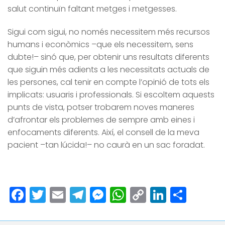
salut continuïn faltant metges i metgesses.
Sigui com sigui, no només necessitem més recursos
humans i econòmics –que els necessitem, sens
dubte!– sinó que, per obtenir uns resultats diferents
que siguin més adients a les necessitats actuals de
les persones, cal tenir en compte l’opinió de tots els
implicats: usuaris i professionals. Si escoltem aquests
punts de vista, potser trobarem noves maneres
d’afrontar els problemes de sempre amb eines i
enfocaments diferents. Així, el consell de la meva
pacient –tan lúcida!– no caurà en un sac foradat.
Facebook
Twitter
Email
Telegram
Messenger
WhatsApp
Copy
LinkedI
Comp
Link