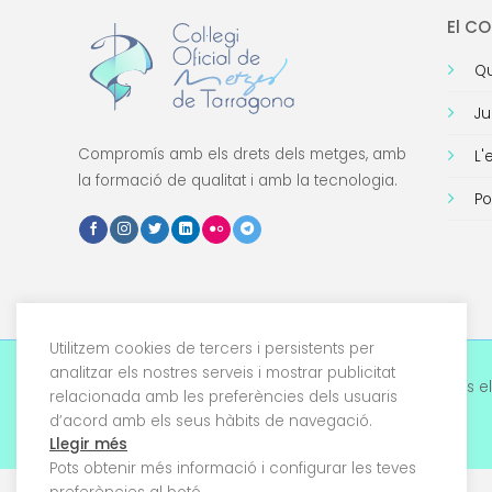
El C
Qu
Ju
Compromís amb els drets dels metges, amb
L'
la formació de qualitat i amb la tecnologia.
Po
Utilitzem cookies de tercers i persistents per
analitzar els nostres serveis i mostrar publicitat
© 2026 Col·legi Oficial de Metges de Tarragona. Tots el
relacionada amb les preferències dels usuaris
drets reservats
d’acord amb els seus hàbits de navegació.
Llegir més
Pots obtenir més informació i configurar les teves