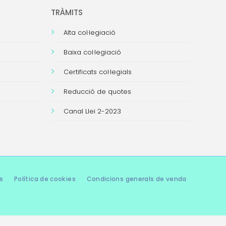
TRÀMITS
Alta col·legiació
Baixa col·legiació
Certificats col·legials
Reducció de quotes
Canal Llei 2-2023
s
Política de cookies
Condicions generals de venda