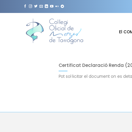
Skip
to
content
El CO
Certificat Declaració Renda (2
Pot sol·licitar el document on es deta