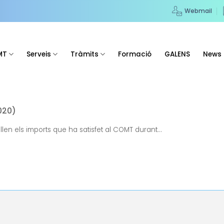
Webmail
MT
Serveis
Tràmits
Formació
GALENS
News
020)
llen els imports que ha satisfet al COMT durant...