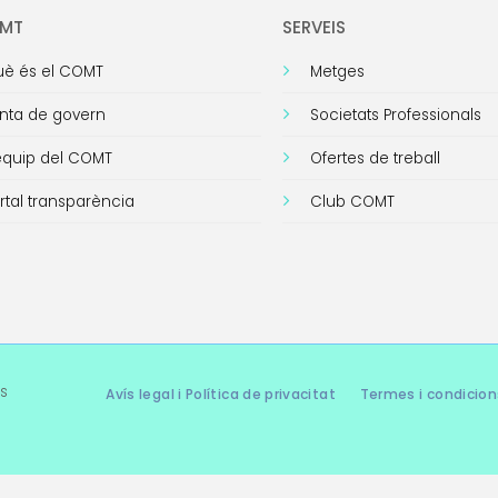
OMT
SERVEIS
è és el COMT
Metges
nta de govern
Societats Professionals
equip del COMT
Ofertes de treball
rtal transparència
Club COMT
s
Avís legal i Política de privacitat
Termes i condicion