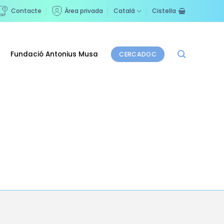
Contacte
Àrea privada
Català
Cistella
Fundació Antonius Musa
CERCADOC