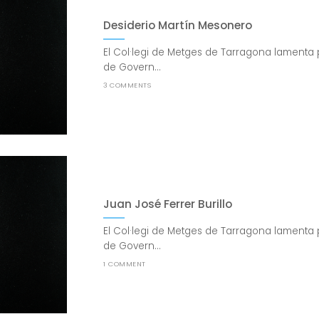
Desiderio Martín Mesonero
El Col·legi de Metges de Tarragona lamenta 
de Govern...
3 COMMENTS
Juan José Ferrer Burillo
El Col·legi de Metges de Tarragona lamenta 
de Govern...
1 COMMENT