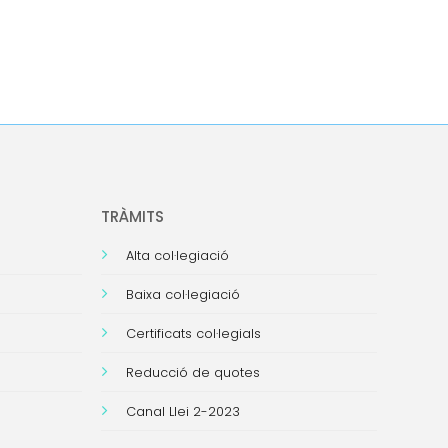
TRÀMITS
Alta col·legiació
Baixa col·legiació
Certificats col·legials
Reducció de quotes
Canal Llei 2-2023