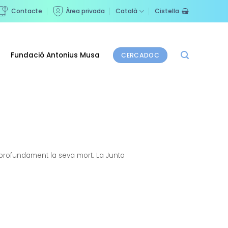
Contacte
Àrea privada
Català
Cistella
Fundació Antonius Musa
CERCADOC
profundament la seva mort. La Junta