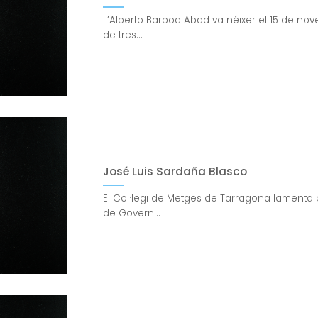
L’Alberto Barbod Abad va néixer el 15 de nov
de tres...
José Luis Sardaña Blasco
El Col·legi de Metges de Tarragona lamenta 
de Govern...