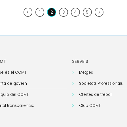
1
2
3
4
5
OMT
SERVEIS
è és el COMT
Metges
nta de govern
Societats Professionals
equip del COMT
Ofertes de treball
rtal transparència
Club COMT