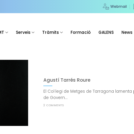
Webmail
MT
Serveis
Tràmits
Formació
GALENS
News
Agustí Tarrés Roure
El Col·legi de Metges de Tarragona lamenta 
de Govern...
2 COMMENTS