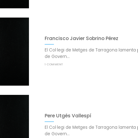
Francisco Javier Sobrino Pérez
El Col·legi de Metges de Tarragona lamenta 
de Govern...
1 COMMENT
Pere Utgés Vallespí
El Col·legi de Metges de Tarragona lamenta 
de Govern...