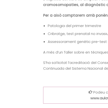
cromosomopaties, al diagnòstic d
Per a això comptarem amb ponènc
Patologia del primer trimestre
Cribratge, test prenatal no invasiu
Assessorament genètic pre-test i
A més d’un Taller sobre en tècniques
S’ha sol·licitat l’acreditació del C
Continuada del Sistema Nacional de
Podeu con
www.aula