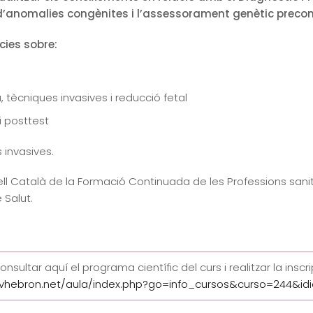
’anomalies congènites i l’assessorament genètic preconc
ies sobre:
, tècniques invasives i reducció fetal
 posttest
 invasives.
onsell Català de la Formació Continuada de les Professions sa
 Salut.
sultar aquí el programa científic del curs i realitzar la inscri
vhebron.net/aula/index.php?go=info_cursos&curso=244&i