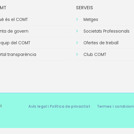
OMT
SERVEIS
è és el COMT
Metges
nta de govern
Societats Professionals
equip del COMT
Ofertes de treball
rtal transparència
Club COMT
s
Avís legal i Política de privacitat
Termes i condicion