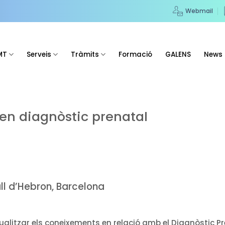
Webmail
MT
Serveis
Tràmits
Formació
GALENS
News
 en diagnòstic prenatal
all d’Hebron, Barcelona
tualitzar els coneixements en relació amb el Diagnòstic Pr