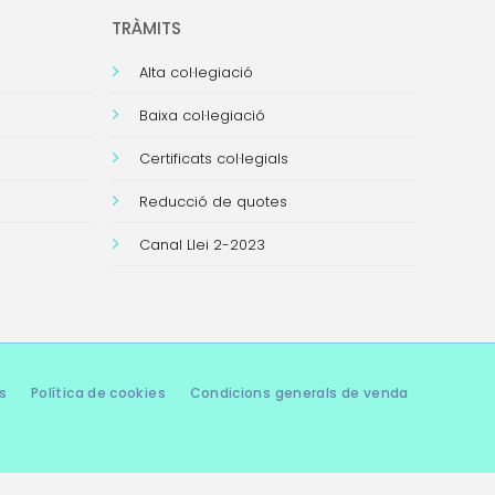
TRÀMITS
Alta col·legiació
Baixa col·legiació
Certificats col·legials
Reducció de quotes
Canal Llei 2-2023
s
Política de cookies
Condicions generals de venda