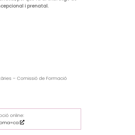
epcional i prenatal.
nitàries – Comissió de Formació
pció online:
dioma=ca