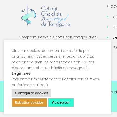
El C
Qu
Ju
Compromís amb els drets dels metges, amb
L'
la formació de qualitat i amb la tecnologia.
Po
Utilitzem cookies de tercers i persistents per
analitzar els nostres serveis i mostrar publicitat
relacionada amb les preferències dels usuaris
d’acord amb els seus hàbits de navegació.
Llegir més
Pots obtenir més informació i configurar les teves
preferències al botó.
© 2026 Col·legi Oficial de Metges de Tarragona. Tots el
Configurar cookies
drets reservats
Acceptar
Rebutjar cookies