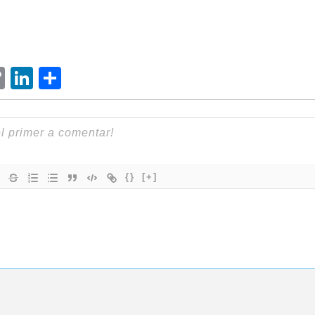
ram
senger
hatsApp
Copy
LinkedIn
Comparteix
Link
{}
[+]