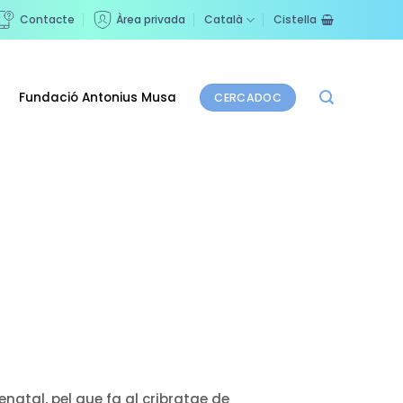
Contacte
Àrea privada
Català
Cistella
Fundació Antonius Musa
CERCADOC
enatal, pel que fa al cribratge de