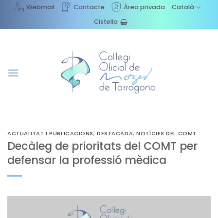
Skip
Webmail
Contacte
Àrea privada
Català
to
Cistella
content
ACTUALITAT I PUBLICACIONS
,
DESTACADA
,
NOTÍCIES DEL COMT
Decàleg de prioritats del COMT per
defensar la professió mèdica