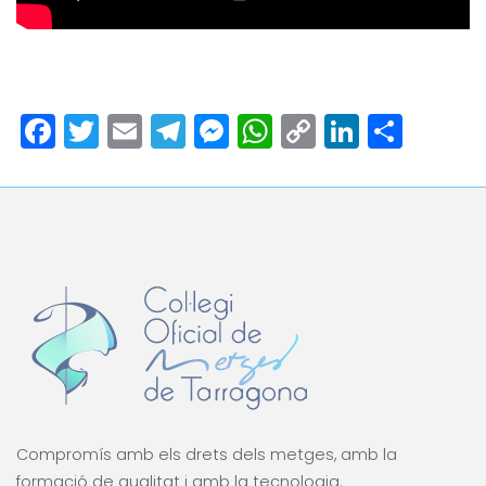
Facebook
Twitter
Email
Telegram
Messenger
WhatsApp
Copy
LinkedI
Comp
Link
Compromís amb els drets dels metges, amb la
formació de qualitat i amb la tecnologia.