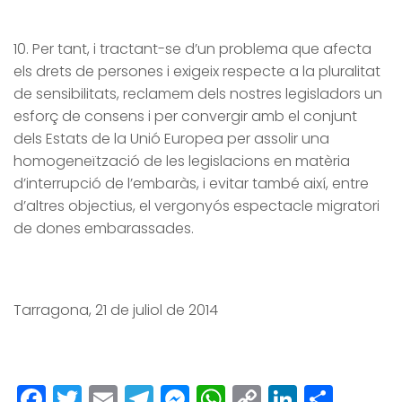
10. Per tant, i tractant-se d’un problema que afecta
els drets de persones i exigeix respecte a la pluralitat
de sensibilitats, reclamem dels nostres legisladors un
esforç de consens i per convergir amb el conjunt
dels Estats de la Unió Europea per assolir una
homogeneïtzació de les legislacions en matèria
d’interrupció de l’embaràs, i evitar també així, entre
d’altres objectius, el vergonyós espectacle migratori
de dones embarassades.
Tarragona, 21 de juliol de 2014
Facebook
Twitter
Email
Telegram
Messenger
WhatsApp
Copy
LinkedI
Comp