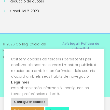
Reducció de quotes
Canal Llei 2-2023
Avís legal i Política de
© 2026 Col·legi Oficial de
privacitat
Metges de Tarragona. Tots
els drets reservats
Utilitzem cookies de tercers i persistents per
Termes i condicions
analitzar els nostres serveis i mostrar publicitat
relacionada amb les preferències dels usuaris
Política de cookies
d’acord amb els seus hàbits de navegació.
Condicions generals de
Llegir més
venda
Pots obtenir més informació i configurar les
teves preferències al botó.
Configurar cookies