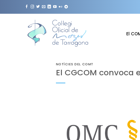
Skip
to
content
El CO
NOTÍCIES DEL COMT
El CGCOM convoca el