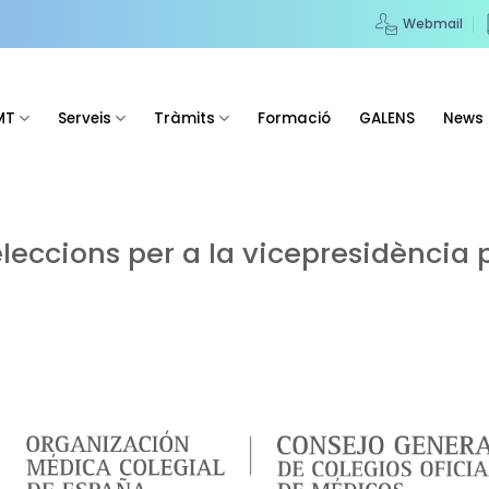
Webmail
MT
Serveis
Tràmits
Formació
GALENS
News
eccions per a la vicepresidència 