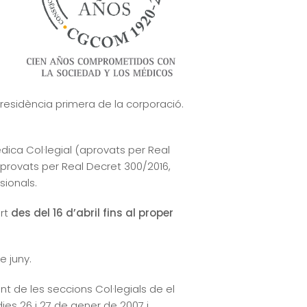
residència primera de la corporació.
dica Col·legial (aprovats per Real
aprovats per Real Decret 300/2016,
sionals.
rt
des del 16 d’abril fins al proper
e juny.
t de les seccions Col·legials de el
ies 26 i 27 de gener de 2007 i