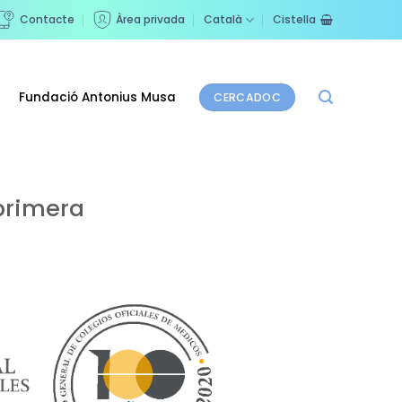
Contacte
Àrea privada
Català
Cistella
Fundació Antonius Musa
CERCADOC
primera