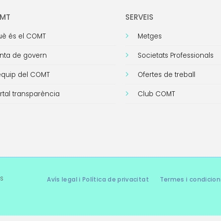
OMT
SERVEIS
è és el COMT
Metges
nta de govern
Societats Professionals
equip del COMT
Ofertes de treball
rtal transparència
Club COMT
s
Avís legal i Política de privacitat
Termes i condicion