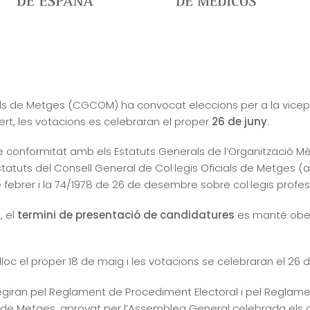
cials de Metges (CGCOM) ha convocat eleccions per a la vicep
ert, les votacions es celebraran el proper
26 de juny
.
 conformitat amb els Estatuts Generals de l’Organització Mè
Estatuts del Consell General de Col·legis Oficials de Metges (
3 de febrer i la 74/1978 de 26 de desembre sobre col·legis profes
 el
termini de presentació de candidatures
es manté obe
oc el proper 18 de maig i les votacions se celebraran el 26 d
giran pel Reglament de Procediment Electoral i pel Reglamen
s de Metges, aprovat per l’Assemblea General celebrada els d