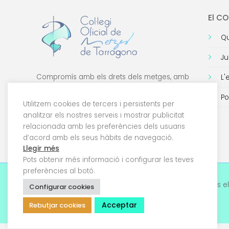
El C
Qu
Ju
Compromís amb els drets dels metges, amb
L'
la formació de qualitat i amb la tecnologia.
Po
Utilitzem cookies de tercers i persistents per
analitzar els nostres serveis i mostrar publicitat
relacionada amb les preferències dels usuaris
d’acord amb els seus hàbits de navegació.
Llegir més
Pots obtenir més informació i configurar les teves
preferències al botó.
© 2026 Col·legi Oficial de Metges de Tarragona. Tots el
Configurar cookies
drets reservats
Acceptar
Rebutjar cookies