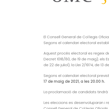
El Consell General de Col·legis Ofi
Segons el calendari electoral establ
Aquest procés electoral es regeix de
Decret 1018/80, de 19 de maig); els 
de 22 de juliol); la Llei 2/1974, de 1
Segons el calendari electoral previst,
17 de maig de 2021, a les 20.00 h.
La proclamació de candidats tindrà ll
Les eleccions es desenvoluparan i re
Consell General de Col·legis Oficial