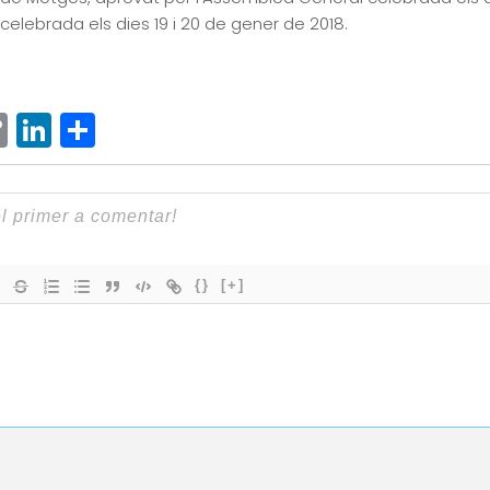
celebrada els dies 19 i 20 de gener de 2018.
ram
senger
hatsApp
Copy
LinkedIn
Comparteix
Link
{}
[+]