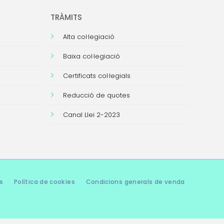
TRÀMITS
Alta col·legiació
Baixa col·legiació
Certificats col·legials
Reducció de quotes
Canal Llei 2-2023
s
Política de cookies
Condicions generals de venda