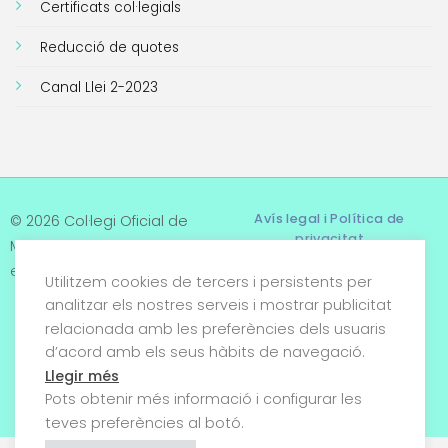
Certificats col·legials
Reducció de quotes
Canal Llei 2-2023
Avís legal i Política de
© 2026 Col·legi Oficial de
privacitat
Metges de Tarragona. Tots
els drets reservats
Utilitzem cookies de tercers i persistents per
Termes i condicions
analitzar els nostres serveis i mostrar publicitat
relacionada amb les preferències dels usuaris
Política de cookies
d’acord amb els seus hàbits de navegació.
Condicions generals de
Llegir més
venda
Pots obtenir més informació i configurar les
teves preferències al botó.