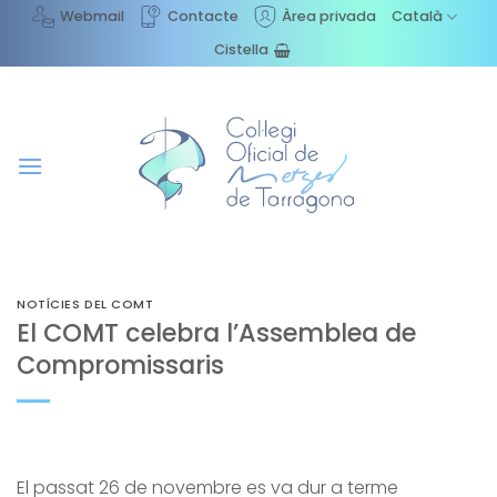
Skip
Webmail
Contacte
Àrea privada
Català
to
Cistella
content
NOTÍCIES DEL COMT
El COMT celebra l’Assemblea de
Compromissaris
El passat 26 de novembre es va dur a terme