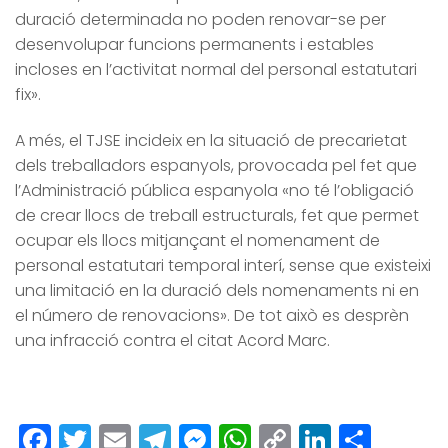
duració determinada no poden renovar-se per
desenvolupar funcions permanents i estables
incloses en l’activitat normal del personal estatutari
fix».
A més, el TJSE incideix en la situació de precarietat
dels treballadors espanyols, provocada pel fet que
l’Administració pública espanyola «no té l’obligació
de crear llocs de treball estructurals, fet que permet
ocupar els llocs mitjançant el nomenament de
personal estatutari temporal interí, sense que existeixi
una limitació en la duració dels nomenaments ni en
el número de renovacions». De tot això es desprèn
una infracció contra el citat Acord Marc.
Facebook
Twitter
Email
Telegram
Messenger
WhatsApp
Copy
LinkedI
Comp