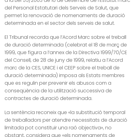
a la Llei 55/2003 de 16 de desembre de l’Estatut marc
del Personal Estatutari dels Serveis de Salut, que
permet la renovació de nomenaments de duració
determinada en el sector dels serveis de salut.
El Tribunal recorda que l’Acord Marc sobre el treball
de duració determinada (celebrat el 18 de març de
1999, que figura a l’annex de la Directiva 1999/70/CE
del Consell, de 28 de juny de 1999, relatiu a l’Acord
marc de la CES, UNICE i el CEEP sobre el treball de
duració determinada) imposa als Estats membres
que es regulin per prevenir els abusos com a
conseqüència de la utilització successiva de
contractes de duració determinada.
La sentència reconeix que «la substitució temporal
de treballadors per atendre necessitats de duració
limitada pot constituir una raó objectiva», no
obstant, considera que «els nomenaments de