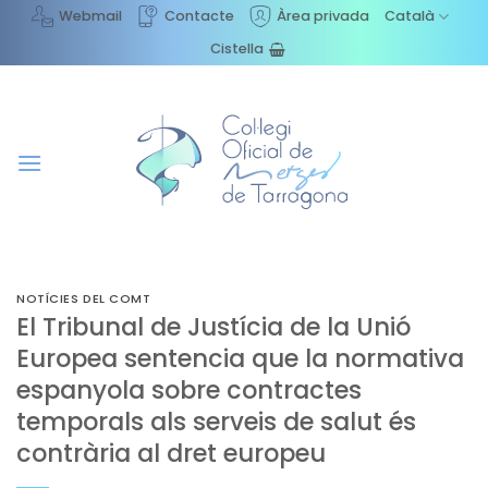
Skip
Webmail
Contacte
Àrea privada
Català
to
Cistella
content
NOTÍCIES DEL COMT
El Tribunal de Justícia de la Unió
Europea sentencia que la normativa
espanyola sobre contractes
temporals als serveis de salut és
contrària al dret europeu