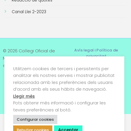
Reducció de quotes
Canal Llei 2-2023
Avís legal i Política de
© 2026 Col·legi Oficial de
privacitat
Metges de Tarragona. Tots
els drets reservats
Utilitzem cookies de tercers i persistents per
Termes i condicions
analitzar els nostres serveis i mostrar publicitat
relacionada amb les preferències dels usuaris
Política de cookies
d’acord amb els seus hàbits de navegació.
Condicions generals de
Llegir més
venda
Pots obtenir més informació i configurar les
teves preferències al botó.
Configurar cookies
Acceptar
Rebutjar cookies