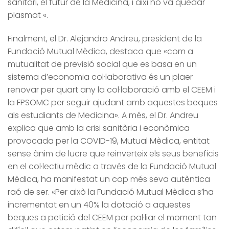
sanitari, el futur de la Medicina, i així ho va quedar
plasmat «.
Finalment, el Dr. Alejandro Andreu, president de la
Fundació Mutual Mèdica, destaca que «com a
mutualitat de previsió social que es basa en un
sistema d’economia col·laborativa és un plaer
renovar per quart any la col·laboració amb el CEEM i
la FPSOMC per seguir ajudant amb aquestes beques
als estudiants de Medicina». A més, el Dr. Andreu
explica que amb la crisi sanitària i econòmica
provocada per la COVID-19, Mutual Mèdica, entitat
sense ànim de lucre que reinverteix els seus beneficis
en el col·lectiu mèdic a través de la Fundació Mutual
Mèdica, ha manifestat un cop més seva autèntica
raó de ser. «Per això la Fundació Mutual Mèdica s’ha
incrementat en un 40% la dotació a aquestes
beques a petició del CEEM per pal·liar el moment tan