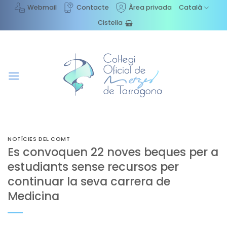
Skip
Webmail
Contacte
Àrea privada
Català
to
Cistella
content
NOTÍCIES DEL COMT
Es convoquen 22 noves beques per a
estudiants sense recursos per
continuar la seva carrera de
Medicina