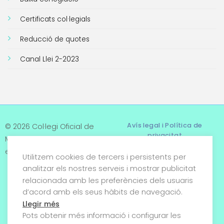
Certificats col·legials
Reducció de quotes
Canal Llei 2-2023
Avís legal i Política de
© 2026 Col·legi Oficial de
privacitat
Metges de Tarragona. Tots
els drets reservats
Utilitzem cookies de tercers i persistents per
Termes i condicions
analitzar els nostres serveis i mostrar publicitat
relacionada amb les preferències dels usuaris
Política de cookies
d’acord amb els seus hàbits de navegació.
Condicions generals de
Llegir més
venda
Pots obtenir més informació i configurar les