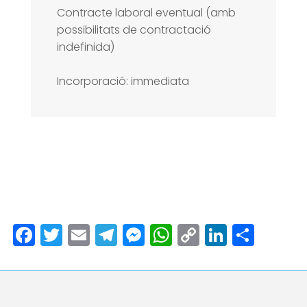
Contracte laboral eventual (amb
possibilitats de contractació
indefinida)
Incorporació: immediata
Facebook
Twitter
Email
Telegram
Messenger
WhatsApp
Copy
LinkedI
Comp
Link