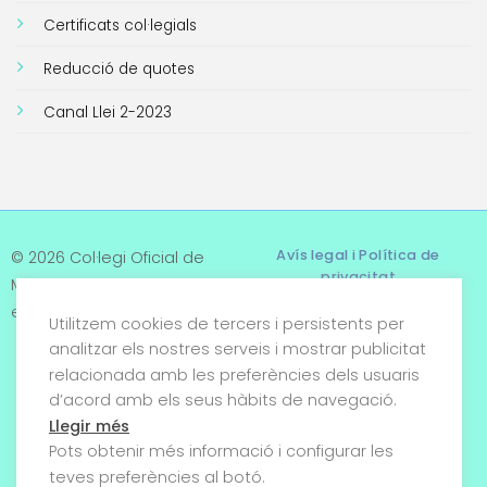
Certificats col·legials
Reducció de quotes
Canal Llei 2-2023
Avís legal i Política de
© 2026 Col·legi Oficial de
privacitat
Metges de Tarragona. Tots
els drets reservats
Utilitzem cookies de tercers i persistents per
Termes i condicions
analitzar els nostres serveis i mostrar publicitat
relacionada amb les preferències dels usuaris
Política de cookies
d’acord amb els seus hàbits de navegació.
Condicions generals de
Llegir més
venda
Pots obtenir més informació i configurar les
teves preferències al botó.