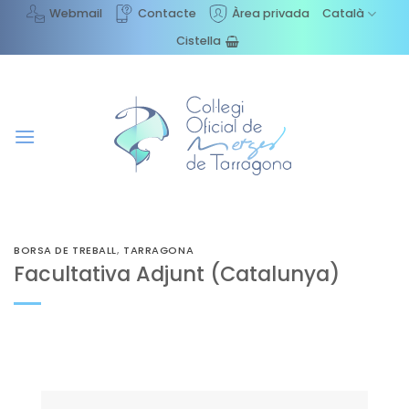
Skip
Webmail
Contacte
Àrea privada
Català
to
Cistella
content
BORSA DE TREBALL
,
TARRAGONA
Facultativa Adjunt (Catalunya)