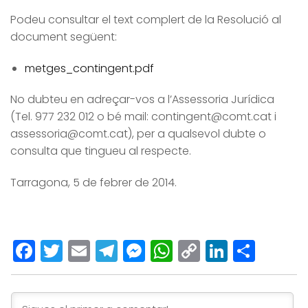
Podeu consultar el text complert de la Resolució al
document següent:
metges_contingent.pdf
No dubteu en adreçar-vos a l’Assessoria Jurídica
(Tel. 977 232 012 o bé mail: contingent@comt.cat i
assessoria@comt.cat), per a qualsevol dubte o
consulta que tingueu al respecte.
Tarragona, 5 de febrer de 2014.
Facebook
Twitter
Email
Telegram
Messenger
WhatsApp
Copy
LinkedI
Comp
Link