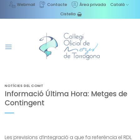
Skip
Webmail
Contacte
Àrea privada
Català
to
Cistella
content
NOTÍCIES DEL COMT
Informació Última Hora: Metges de
Contingent
Les previsions d’integració a que fa referència el RDL