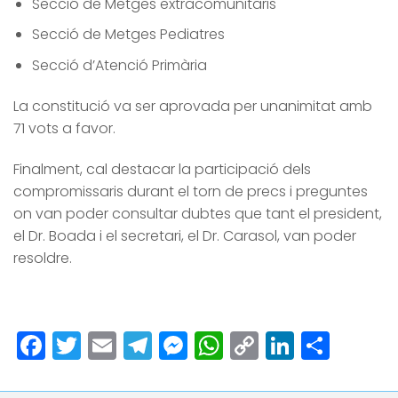
Secció de Metges extracomunitaris
Secció de Metges Pediatres
Secció d’Atenció Primària
La constitució va ser aprovada per unanimitat amb
71 vots a favor.
Finalment, cal destacar la participació dels
compromissaris durant el torn de precs i preguntes
on van poder consultar dubtes que tant el president,
el Dr. Boada i el secretari, el Dr. Carasol, van poder
resoldre.
Facebook
Twitter
Email
Telegram
Messenger
WhatsApp
Copy
LinkedI
Comp
Link