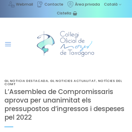
Skip
Webmail
Contacte
Àrea privada
Català
to
Cistella
content
GL NOTICIA DESTACADA
,
GL NOTICIES ACTUALITAT
,
NOTÍCIES DEL
COMT
L’Assemblea de Compromissaris
aprova per unanimitat els
pressupostos d’ingressos i despeses
pel 2022