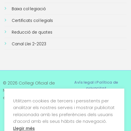
Baixa col·legiació
Certificats col·legials
Reducció de quotes
Canal Llei 2-2023
Avís legal i Política de
© 2026 Col·legi Oficial de
privacitat
Metges de Tarragona. Tots
els drets reservats
Utilitzem cookies de tercers i persistents per
Termes i condicions
analitzar els nostres serveis i mostrar publicitat
relacionada amb les preferències dels usuaris
Política de cookies
d’acord amb els seus hàbits de navegació.
Condicions generals de
Llegir més