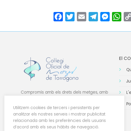
Facebook
Twitter
Email
Teleg
Mes
W
El C
Qu
Ju
Compromís amb els drets dels metges, amb
L'
la formació de qualitat i amb la tecnologia.
Po
Utilitzem cookies de tercers i persistents per
analitzar els nostres serveis i mostrar publicitat
relacionada amb les preferències dels usuaris
d’acord amb els seus hàbits de navegació.