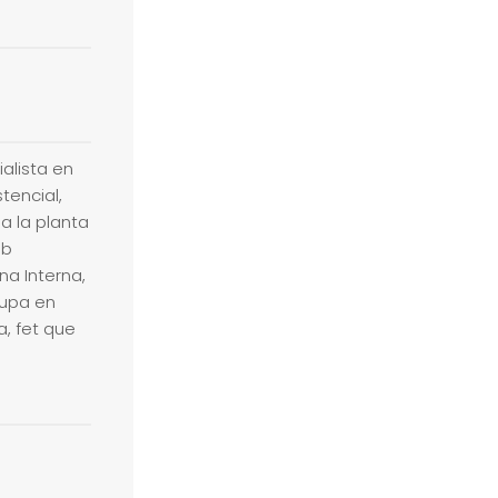
ialista en
tencial,
 a la planta
mb
ina Interna,
lupa en
a, fet que
t