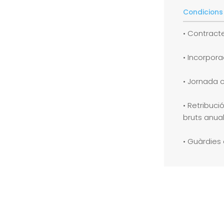
Condicions
• Contracte
• Incorpor
• Jornada 
• Retribuci
bruts anual
• Guàrdies 