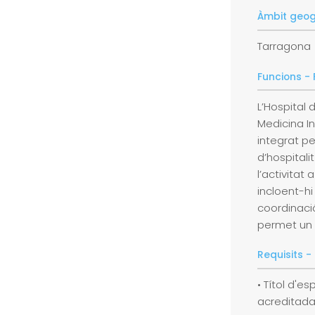
Àmbit geog
Tarragona
Funcions -
L’Hospital 
Medicina In
integrat pe
d’hospital
l’activitat
incloent-h
coordinació
permet un tr
Requisits -
• Títol d'e
acreditada