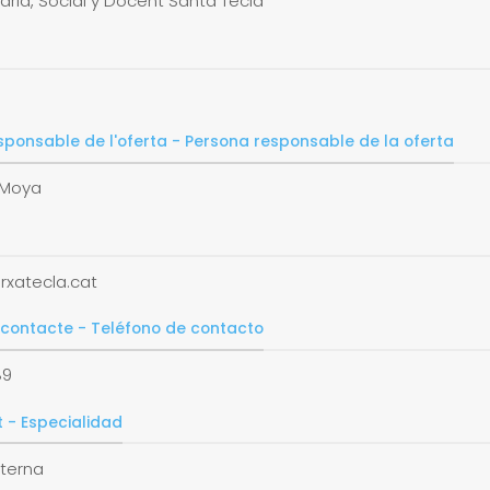
ària, Social y Docent Santa Tecla
sponsable de l'oferta - Persona responsable de la oferta
 Moya
rxatecla.cat
 contacte - Teléfono de contacto
89
t - Especialidad
nterna