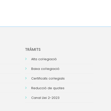
TRÀMITS
Alta col·legiació
Baixa col·legiació
Certificats col·legials
Reducció de quotes
Canal Llei 2-2023