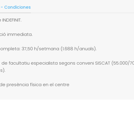
 - Condiciones
 INDEFINIT.
ació immediata.
completa: 37,50 h/setmana (1.688 h/anuals).
ó de facultatiu especialista segons conveni SISCAT (55.000/7
s).
de presència física en el centre