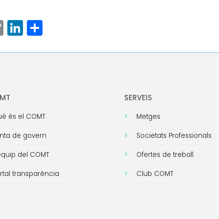
ram
senger
hatsApp
Copy
LinkedIn
Comparteix
Link
OMT
SERVEIS
è és el COMT
Metges
nta de govern
Societats Professionals
equip del COMT
Ofertes de treball
rtal transparència
Club COMT