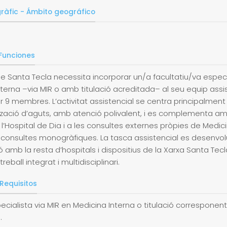
ràfic - Ámbito geográfico
 Funciones
de Santa Tecla necessita incorporar un/a facultatiu/va espec
terna –via MIR o amb titulació acreditada– al seu equip assis
r 9 membres. L’activitat assistencial se centra principalment
ització d’aguts, amb atenció polivalent, i es complementa a
 a l’Hospital de Dia i a les consultes externes pròpies de Medic
i consultes monogràfiques. La tasca assistencial es desenvo
 amb la resta d’hospitals i dispositius de la Xarxa Santa Tecl
eball integrat i multidisciplinari.
 Requisitos
specialista via MIR en Medicina Interna o titulació corresponen
.