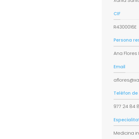
Xarxa Sanit
CIF
R4300016E
Persona re
Ana Flores
Email
aflores@xa
Telèfon de
977 24 84 
Especialita
Medicina i