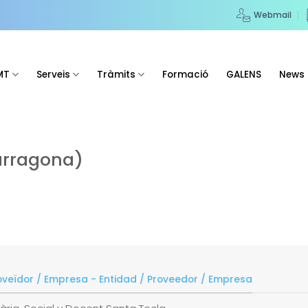
Webmail
MT
Serveis
Tràmits
Formació
GALENS
News
arragona)
roveïdor / Empresa - Entidad / Proveedor / Empresa