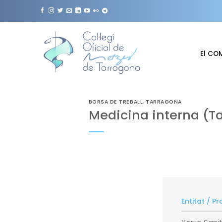
Skip
to
content
El CO
BORSA DE TREBALL
,
TARRAGONA
Medicina interna (T
Entitat / P