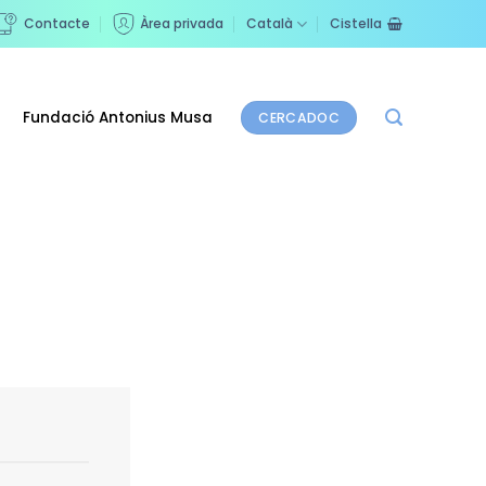
Contacte
Àrea privada
Català
Cistella
Fundació Antonius Musa
CERCADOC