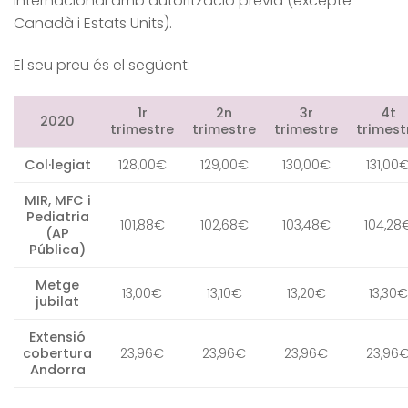
internacional amb autorització prèvia (excepte
Canadà i Estats Units).
El seu preu és el següent:
1r
2n
3r
4t
2020
trimestre
trimestre
trimestre
trimest
Col·legiat
128,00€
129,00€
130,00€
131,00
MIR, MFC i
Pediatria
101,88€
102,68€
103,48€
104,28
(AP
Pública)
Metge
13,00€
13,10€
13,20€
13,30€
jubilat
Extensió
cobertura
23,96€
23,96€
23,96€
23,96
Andorra