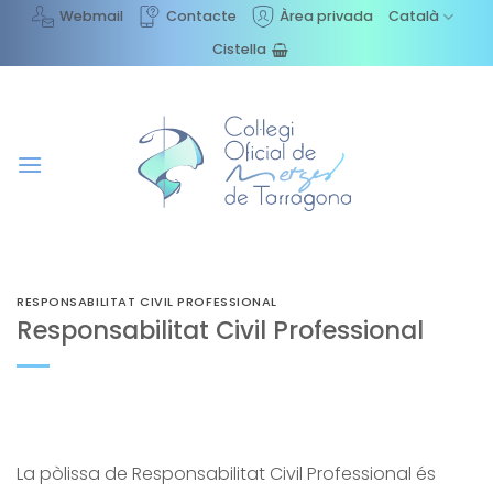
Skip
Webmail
Contacte
Àrea privada
Català
to
Cistella
content
RESPONSABILITAT CIVIL PROFESSIONAL
Responsabilitat Civil Professional
La pòlissa de Responsabilitat Civil Professional és