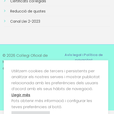
Certificats col·legials
Reducció de quotes
Canal Llei 2-2023
Avís legal i Política de
© 2026 Col·legi Oficial de
privacitat
Metges de Tarragona. Tots
els drets reservats
Utilitzem cookies de tercers i persistents per
Termes i condicions
analitzar els nostres serveis i mostrar publicitat
relacionada amb les preferències dels usuaris
Política de cookies
d’acord amb els seus hàbits de navegació.
Condicions generals de
Llegir més
venda
Pots obtenir més informació i configurar les
teves preferències al botó.