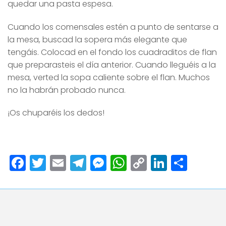
quedar una pasta espesa.
Cuando los comensales estén a punto de sentarse a
la mesa, buscad la sopera más elegante que
tengáis. Colocad en el fondo los cuadraditos de flan
que preparasteis el día anterior. Cuando lleguéis a la
mesa, verted la sopa caliente sobre el flan. Muchos
no la habrán probado nunca.
¡Os chuparéis los dedos!
Facebook
Twitter
Email
Telegram
Messenger
WhatsApp
Copy
LinkedI
Comp
Link