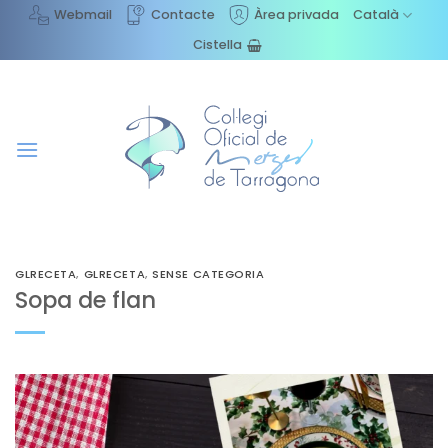
Skip
Webmail
Contacte
Àrea privada
Català
to
Cistella
content
GLRECETA
,
GLRECETA
,
SENSE CATEGORIA
Sopa de flan