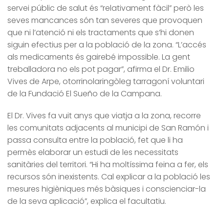
servei públic de salut és “relativament fàcil” però les
seves mancances són tan severes que provoquen
que ni l’atenció ni els tractaments que s’hi donen
siguin efectius per a la població de la zona. “L’accés
als medicaments és gairebé impossible. La gent
treballadora no els pot pagar”, afirma el Dr. Emilio
Vives de Arpe, otorrinolaringòleg tarragoní voluntari
de la Fundació El Sueño de la Campana.
El Dr. Vives fa vuit anys que viatja a la zona, recorre
les comunitats adjacents al municipi de San Ramón i
passa consulta entre la població, fet que li ha
permès elaborar un estudi de les necessitats
sanitàries del territori. “Hi ha moltíssima feina a fer, els
recursos són inexistents. Cal explicar a la població les
mesures higièniques més bàsiques i conscienciar-la
de la seva aplicació”, explica el facultatiu.