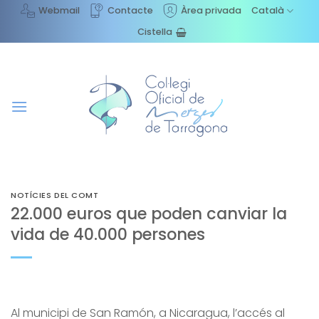
Skip
Webmail
Contacte
Àrea privada
Català
to
Cistella
content
NOTÍCIES DEL COMT
22.000 euros que poden canviar la
vida de 40.000 persones
Al municipi de San Ramón, a Nicaragua, l’accés al