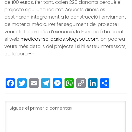
de 100 euros. Per tant, calen 220 donants perquè el
projecte sigui una realitat. Aquests diners es
destinaran íntegrament a la construcció i enviament
de material mèdic. Per fer seguiment del projecte i
veure tot el procés d’execució, la Fundació ha creat
el web
medicos-solidarios.blogspot.com
, on podreu
veure més detalls del projecte i si hi esteu interessats,
col·laborar-hi.
Facebook
Twitter
Email
Telegram
Messenger
WhatsApp
Copy
LinkedI
Comp
Link