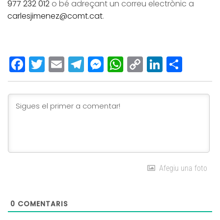
977 232 012
o bé adreçant un correu electrònic a
carlesjimenez@comt.cat
.
Facebook
Twitter
Email
Telegram
Messenger
WhatsApp
Copy
LinkedI
Comp
Link
Afegiu una foto
0
COMENTARIS