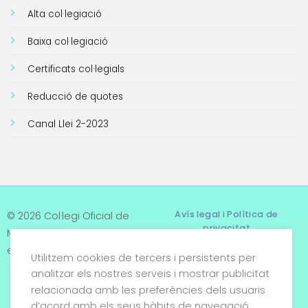
Alta col·legiació
Baixa col·legiació
Certificats col·legials
Reducció de quotes
Canal Llei 2-2023
Avís legal i Política de
© 2026 Col·legi Oficial de
privacitat
Metges de Tarragona. Tots
els drets reservats
Utilitzem cookies de tercers i persistents per
Termes i condicions
analitzar els nostres serveis i mostrar publicitat
relacionada amb les preferències dels usuaris
Política de cookies
d’acord amb els seus hàbits de navegació.