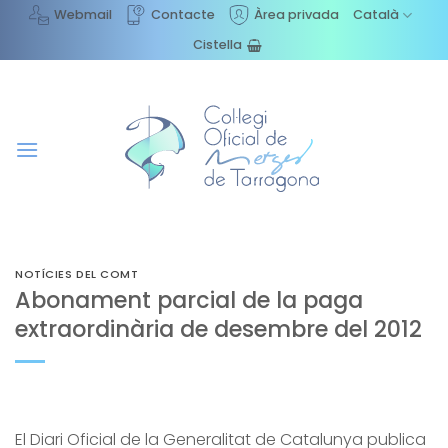
Skip
Webmail
Contacte
Àrea privada
Català
to
Cistella
content
NOTÍCIES DEL COMT
Abonament parcial de la paga
extraordinària de desembre del 2012
El Diari Oficial de la Generalitat de Catalunya publica