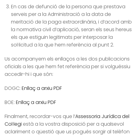
En cas de defunció de la persona que prestava
serveis per a la Administració a la data de
meritació de la paga extraordinària, i d’acord amb
la normativa civil d’aplicació, seran els seus hereus
els que estiguin legitimats per interposar la
sol·licitud a la que hem referència al punt 2.
Us acompanyem els enllaços a les dos publicacions
oficials a les que hem fet referència per si volguéssiu
accedir-hi i que són:
DOGC:
Enllaç a arxiu PDF
BOE:
Enllaç a arxiu PDF
Finalment, recordar-vos que l’
Assessoria Jurídica del
Col·legi
està a la vostra disposició per a qualsevol
aclariment o qüestió que us pogués sorgir al telèfon