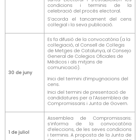
condicions i terminis de la
celebració del procés electoral.
S’acorda el tancament del cens
col·legial i la seva publicació.
Es fa difusió de la convocatòria (a la
col·legiació, al Consell de Col·legis
de Metges de Catalunya, al Consejo
General de Colegios Oficiales de
Médicos i als mitjans de
comunicació).
30 de juny
Inici del termini d’impugnacions del
cens.
Inici del termini de presentació de
candidatures per a l’Assemblea de
Compromissaris i Junta de Govern.
Assemblea de Compromissaris:
s’informa de la convocatòria
d’eleccions, de les seves condicions
1 de juliol
i terminis. A proposta de la Junta de