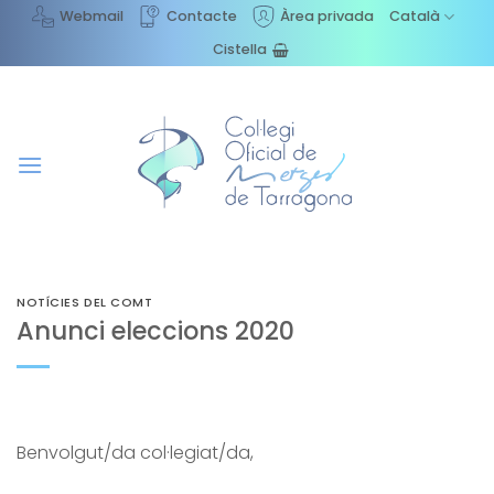
Skip
Webmail
Contacte
Àrea privada
Català
to
Cistella
content
NOTÍCIES DEL COMT
Anunci eleccions 2020
Benvolgut/da col·legiat/da,