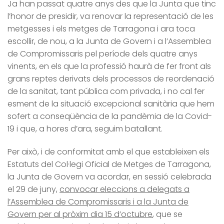
Ja han passat quatre anys des que la Junta que tinc
l’honor de presidir, va renovar la representació de les
metgesses i els metges de Tarragona i ara toca
escollir, de nou, a la Junta de Govern i a l’Assemblea
de Compromissaris pel període dels quatre anys
vinents, en els que la professió haurà de fer front als
grans reptes derivats dels processos de reordenació
de la sanitat, tant pública com privada, i no cal fer
esment de la situació excepcional sanitària que hem
sofert a conseqüència de la pandèmia de la Covid-
19 i que, a hores d’ara, seguim batallant.
Per això, i de conformitat amb el que estableixen els
Estatuts del Col·legi Oficial de Metges de Tarragona,
la Junta de Govern va acordar, en sessió celebrada
el 29 de juny,
convocar eleccions a delegats a
l’Assemblea de Compromissaris i a la Junta de
Govern per al pròxim dia 15 d’octubre
, que se