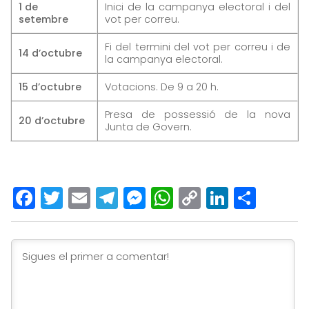
1 de
Inici de la campanya electoral i del
setembre
vot per correu.
Fi del termini del vot per correu i de
14 d’octubre
la campanya electoral.
15 d’octubre
Votacions. De 9 a 20 h.
Presa de possessió de la nova
20 d’octubre
Junta de Govern.
Facebook
Twitter
Email
Telegram
Messenger
WhatsApp
Copy
LinkedI
Comp
Link