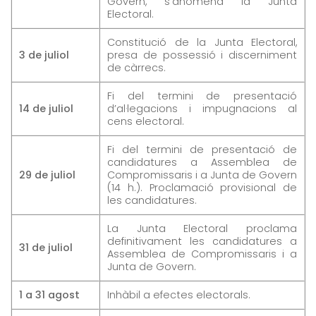
Govern, s’anomena la Junta
Electoral.
Constitució de la Junta Electoral,
3 de juliol
presa de possessió i discerniment
de càrrecs.
Fi del termini de presentació
14 de juliol
d’al·legacions i impugnacions al
cens electoral.
Fi del termini de presentació de
candidatures a Assemblea de
29 de juliol
Compromissaris i a Junta de Govern
(14 h.). Proclamació provisional de
les candidatures.
La Junta Electoral proclama
definitivament les candidatures a
31 de juliol
Assemblea de Compromissaris i a
Junta de Govern.
1 a 31 agost
Inhàbil a efectes electorals.