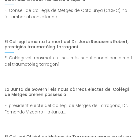
El Consell de Col·legis de Metges de Catalunya (CCMC) ha
fet arribar al conseller de...
El Col·legi lamenta la mort del Dr. Jordi Recasens Robert,
prestigiós traumatòleg tarragoní
El Col·legi vol transmetre el seu més sentit condol per la mort
del traumatòleg tarragoní...
La Junta de Govern i els nous càrrecs electes del Col·legi
de Metges prenen possessió
El president electe del Col·legi de Metges de Tarragona, Dr.
Fernando Vizcarro i la Junta...
El Col·legi Oficial de Metges de Tarragona expressa el seu