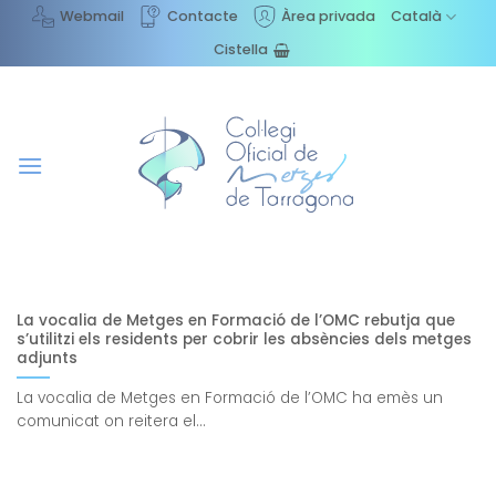
Skip
Webmail
Contacte
Àrea privada
Català
to
Cistella
content
La vocalia de Metges en Formació de l’OMC rebutja que
s’utilitzi els residents per cobrir les absències dels metges
adjunts
La vocalia de Metges en Formació de l’OMC ha emès un
comunicat on reitera el...