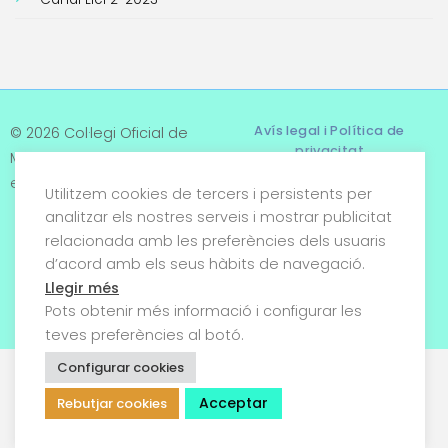
Avís legal i Política de
© 2026 Col·legi Oficial de
privacitat
Metges de Tarragona. Tots
els drets reservats
Utilitzem cookies de tercers i persistents per
Termes i condicions
analitzar els nostres serveis i mostrar publicitat
relacionada amb les preferències dels usuaris
Política de cookies
d’acord amb els seus hàbits de navegació.
Condicions generals de
Llegir més
venda
Pots obtenir més informació i configurar les
teves preferències al botó.
Configurar cookies
Acceptar
Rebutjar cookies