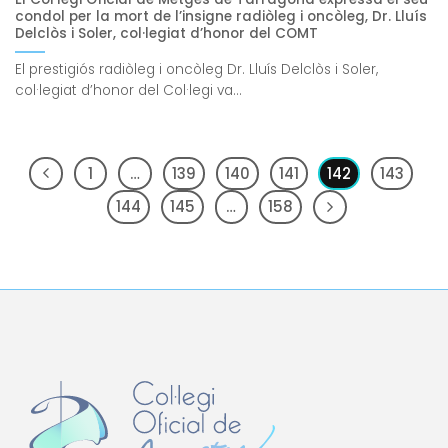
condol per la mort de l’insigne radiòleg i oncòleg, Dr. Lluís
Delclòs i Soler, col·legiat d’honor del COMT
El prestigiós radiòleg i oncòleg Dr. Lluís Delclòs i Soler,
col·legiat d’honor del Col·legi va...
1
…
139
140
141
142
143
144
145
…
158