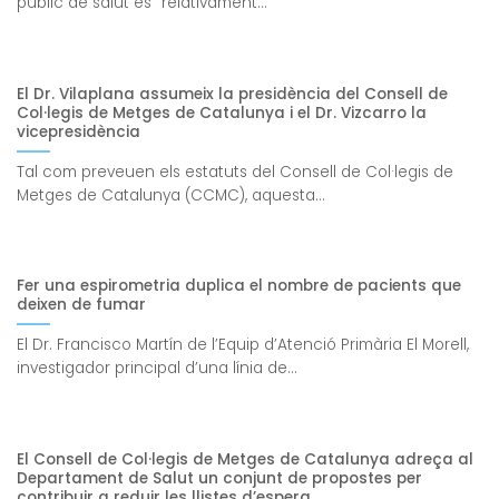
públic de salut és “relativament...
El Dr. Vilaplana assumeix la presidència del Consell de
Col·legis de Metges de Catalunya i el Dr. Vizcarro la
vicepresidència
Tal com preveuen els estatuts del Consell de Col·legis de
Metges de Catalunya (CCMC), aquesta...
Fer una espirometria duplica el nombre de pacients que
deixen de fumar
El Dr. Francisco Martín de l’Equip d’Atenció Primària El Morell,
investigador principal d’una línia de...
El Consell de Col·legis de Metges de Catalunya adreça al
Departament de Salut un conjunt de propostes per
contribuir a reduir les llistes d’espera