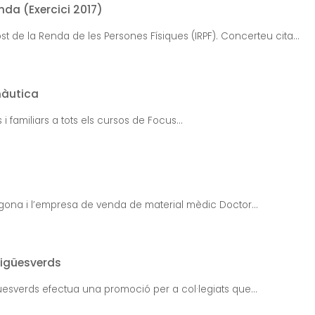
da (Exercici 2017)
t de la Renda de les Persones Físiques (IRPF). Concerteu cita...
nàutica
familiars a tots els cursos de Focus...
ragona i l’empresa de venda de material mèdic Doctor...
Aigüesverds
üesverds efectua una promoció per a col·legiats que...