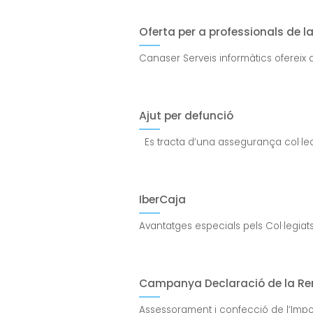
Oferta per a professionals de l
Canaser Serveis informàtics ofereix a
Ajut per defunció
Es tracta d’una assegurança col·lect
IberCaja
Avantatges especials pels Col·legiats
Campanya Declaració de la Ren
Assessorament i confecció de l’Impos