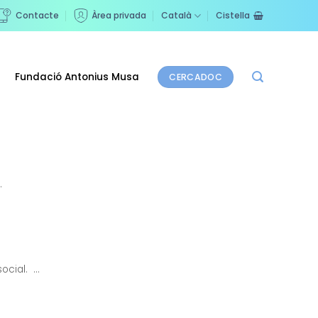
Contacte
Àrea privada
Català
Cistella
Fundació Antonius Musa
CERCADOC
.
cial. ...