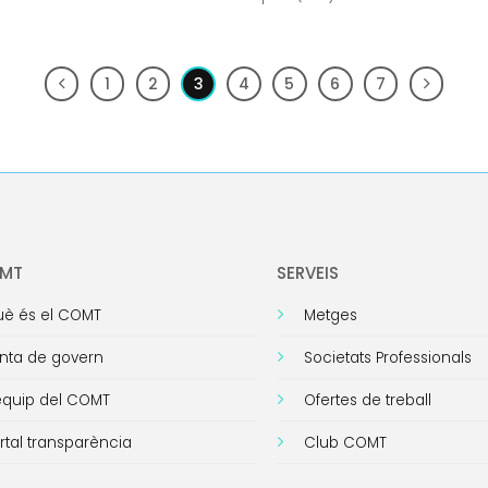
1
2
3
4
5
6
7
OMT
SERVEIS
è és el COMT
Metges
nta de govern
Societats Professionals
equip del COMT
Ofertes de treball
rtal transparència
Club COMT