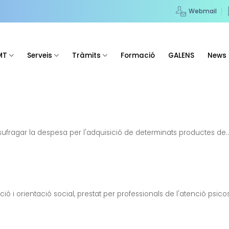
Webmail
MT
Serveis
Tràmits
Formació
GALENS
News
ufragar la despesa per l'adquisició de determinats productes de..
ió i orientació social, prestat per professionals de l'atenció psicoso