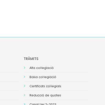
TRÀMITS
Alta col·legiació
Baixa col·legiació
Certificats col·legials
Reducció de quotes
Canal Llei 2-2023