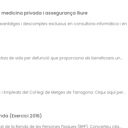
a medicina privada i assegurança lliure
vantatges i descomptes exclusius en consultoria informàtica i en la 
iva de vida per defunció que proporciona als beneficiaris un...
 i Empleats del Col·legi de Metges de Tarragona: Cliqui aquí per...
da (Exercici 2016)
t de la Renda de les Persones Físiques (IRPF). Concerteu cita...