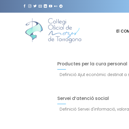
Skip
to
content
El CO
Productes per la cura personal
Definició Ajut econòmic destinat a s
Servei d’atenció social
Definició Servei d'informació, valorac