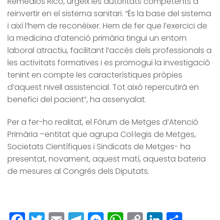
Remedios Rico, urgeix les autoritats competents a
reinvertir en el sistema sanitari. “És la base del sistema
i així l’hem de reconèixer. Hem de fer que l’exercici de
la medicina d’atenció primària tingui un entorn
laboral atractiu, facilitant l’accés dels professionals a
les activitats formatives i es promogui la investigació
tenint en compte les característiques pròpies
d’aquest nivell assistencial. Tot això repercutirà en
benefici del pacient”, ha assenyalat.
Per a fer-ho realitat, el Fòrum de Metges d’Atenció
Primària –entitat que agrupa Col·legis de Metges,
Societats Científiques i Sindicats de Metges- ha
presentat, novament, aquest matí, aquesta bateria
de mesures al Congrés dels Diputats.
Facebook
Twitter
Email
Telegram
Messenger
WhatsApp
Copy
LinkedI
Comp