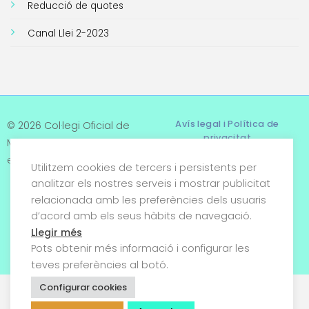
Reducció de quotes
Canal Llei 2-2023
Avís legal i Política de
© 2026 Col·legi Oficial de
privacitat
Metges de Tarragona. Tots
els drets reservats
Utilitzem cookies de tercers i persistents per
Termes i condicions
analitzar els nostres serveis i mostrar publicitat
relacionada amb les preferències dels usuaris
Política de cookies
d’acord amb els seus hàbits de navegació.
Condicions generals de
Llegir més
venda
Pots obtenir més informació i configurar les
teves preferències al botó.
Configurar cookies