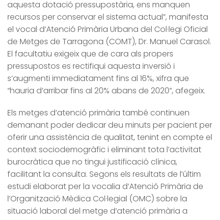
aquesta dotació pressupostària, ens manquen
recursos per conservar el sistema actual”, manifesta
el vocal d’Atenció Primària Urbana del Col·legi Oficial
de Metges de Tarragona (COMT), Dr. Manuel Carasol.
El facultatiu exigeix que de cara als propers
pressupostos es rectifiqui aquesta inversió i
s’augmenti immediatament fins al 16%, xifra que
“hauria d’arribar fins al 20% abans de 2020”, afegeix.
Els metges d’atenció primària també continuen
demanant poder dedicar deu minuts per pacient per
oferir una assistència de qualitat, tenint en compte el
context sociodemogràfic i eliminant tota l’activitat
burocràtica que no tingui justificació clínica,
facilitant la consulta. Segons els resultats de l’últim
estudi elaborat per la vocalia d’Atenció Primària de
l’Organització Mèdica Col·legial (OMC) sobre la
situació laboral del metge d’atenció primària a