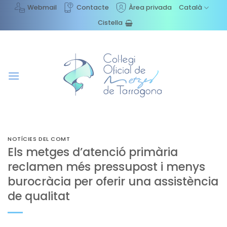
Skip
Webmail
Contacte
Àrea privada
Català
to
Cistella
content
NOTÍCIES DEL COMT
Els metges d’atenció primària
reclamen més pressupost i menys
burocràcia per oferir una assistència
de qualitat