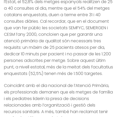
l’Estat, el 52,8% dels metges espanyols realitzen de 25
a 40 consultes al dia, mentre que el 54% del metges
catalans enquestats, duen a terme entre 31 i 40
consultes diàries. Cal recordar, que en el document
que van fer públic les societats SEMFYC, SEMERGEN i
CESM l’any 2000, concloïen que per garantir una
atenció primària de qualitat són necessaris tres
requisits: un màxim de 25 pacients atesos per dia,
dedicar 10 minuts per pacient i no passar de les 1.200
persones adscrites per metge. Sobre aquest últim
punt, a nivell estatal, més de la meitat dels facultatius
enquestats (52,5%) tenen més de 1.500 targetes.
Coincidint amb el dia nacional de l’Atenció Primària,
els professionals demanen que els metges de família
i els pediatres liderin la presa de decisions
relacionades amb l’organització i gestió dels
recursos sanitaris. A més, també han reclamat tenir