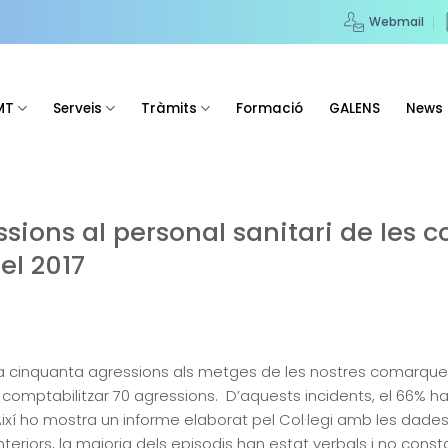
Webmail
MT
Serveis
Tràmits
Formació
GALENS
News
essions al personal sanitari de les
el 2017
ns a cinquanta agressions als metges de les nostres comarque
n comptabilitzar 70 agressions. D’aquests incidents, el 66% 
Així ho mostra un informe elaborat pel Col·legi amb les dade
teriors, la majoria dels episodis han estat verbals i no cons