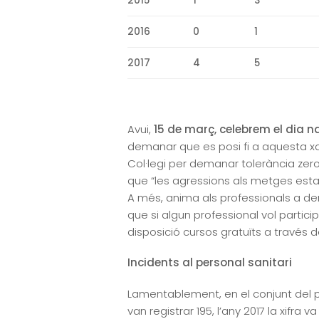
2015
1
3
2016
0
1
2017
4
5
Avui,
15 de març, celebrem el dia n
demanar que es posi fi a aquesta x
Col·legi per demanar tolerància zero
que “les agressions als metges estan
A més, anima als professionals a de
que si algun professional vol partic
disposició cursos gratuïts a través 
Incidents al personal sanitari
Lamentablement, en el conjunt del pe
van registrar 195, l’any 2017 la xifra