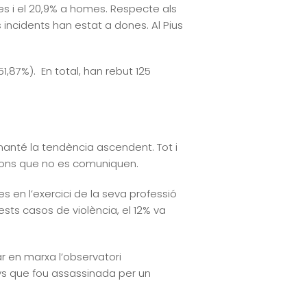
es i el 20,9% a homes. Respecte als
 incidents han estat a dones. Al Pius
51,87%). En total, han rebut 125
anté la tendència ascendent. Tot i
essions que no es comuniquen.
 en l’exercici de la seva professió
ests casos de violència, el 12% va
r en marxa l’observatori
nys que fou assassinada per un