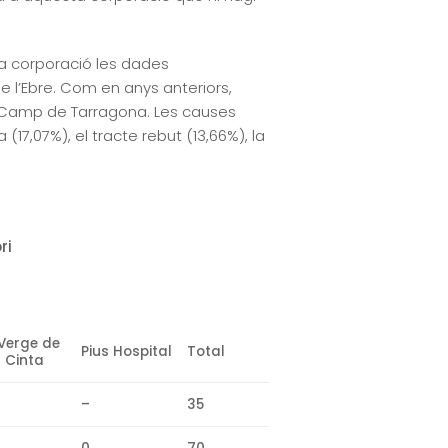
la corporació les dades
de l’Ebre. Com en anys anteriors,
al Camp de Tarragona. Les causes
17,07%), el tracte rebut (13,66%), la
ri
Verge de
Pius Hospital
Total
a Cinta
–
35