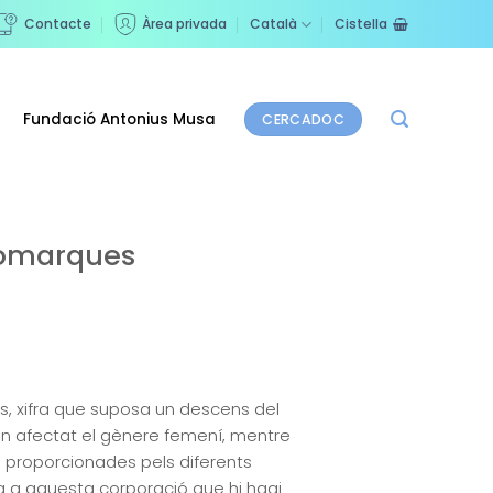
Contacte
Àrea privada
Català
Cistella
Fundació Antonius Musa
CERCADOC
 comarques
s, xifra que suposa un descens del
han afectat el gènere femení, mentre
s proporcionades pels diferents
ta a aquesta corporació que hi hagi