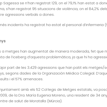
 Sagessa se n’han registrat 129, on el 79,1% han estat a don
, s’han registrat 95 situacions de violència, on el 84,2% dels
atre agressions verbals a dones.
 més incidents ha registrat ha estat el personal d’infermeria (
nys
sions a metges han augmentat de manera moderada, fet que m
punta de l’iceberg d’aquesta problemàtica, ja que hi ha agr
or part de les 3.429 agressions que han patit els metges/ses
 anys, segons dades de la Organización Médica Colegial. D’aqu
nsults i el 57% amenaces.
njuntament amb els 52 Col·legis de Metges estatals, va posa
 2009, de la Dra. María Eugenia Moreno, una resident de 34 a
ntre de salut de Moratalla (Múrcia).