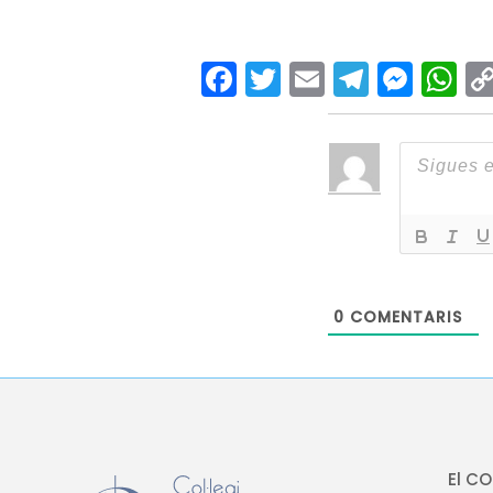
Facebook
Twitter
Email
Teleg
Mes
W
0
COMENTARIS
El C