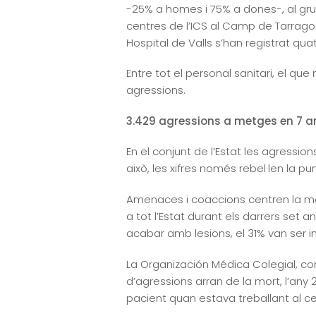
-25% a homes i 75% a dones-, al grup
centres de l’ICS al Camp de Tarragona
Hospital de Valls s’han registrat qu
Entre tot el personal sanitari, el que
agressions.
3.429 agressions a metges en 7 a
En el conjunt de l’Estat les agres
això, les xifres només rebel·len la 
Amenaces i coaccions centren la maj
a tot l’Estat durant els darrers set
acabar amb lesions, el 31% van ser i
La Organización Médica Colegial, co
d’agressions arran de la mort, l’any
pacient quan estava treballant al ce