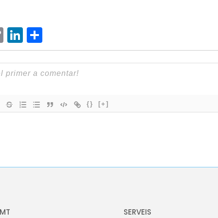
ram
senger
hatsApp
Copy
LinkedIn
Comparteix
Link
{}
[+]
OMT
SERVEIS