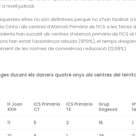
 nivell judicial.
estes xifres no són definitives perquè no s’han facilitat a 
a Cinta i als centres d’Atenció Primària de l’ICS a les Terres 
idents han succeït als centres d’atenció primària de l’ICS 
 han estat l’assistència rebuda (19’51%), el temps d’espera (
pliment de les normes de convivència i educació (12,68%).
ges durant els darrers quatre anys als centres del territo
H Joan
ICS Primària
ICS Primària
Grup
H
XXIII
CT
TE
Sagessa
l
11
5
2
16
1