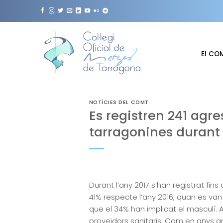
Skip
to
content
El CO
NOTÍCIES DEL COMT
Es registren 241 agr
tarragonines durant 
Durant l’any 2017 s’han registrat fi
41% respecte l’any 2016, quan es va
que el 34% han implicat el masculí. 
proveïdors sanitaris. Com en anys an