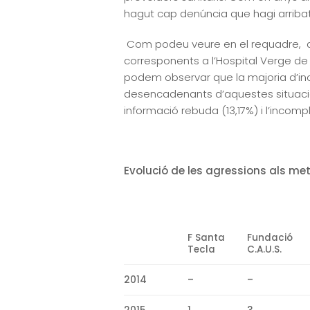
hagut cap denúncia que hagi arribat a
Com podeu veure en el requadre, aqu
corresponents a l’Hospital Verge de l
podem observar que la majoria d’inc
desencadenants d’aquestes situacions
informació rebuda (13,17%) i l’incom
Evolució de les agressions als met
F Santa
Fundació
Tecla
C.A.U.S.
2014
–
–