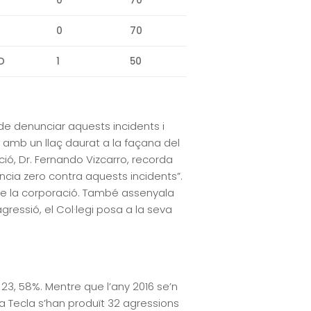
0
70
0
70
D
1
50
l de denunciar aquests incidents i
mb un llaç daurat a la façana del
ió, Dr. Fernando Vizcarro, recorda
ncia zero contra aquests incidents”.
 de la corporació. També assenyala
ressió, el Col·legi posa a la seva
23, 58%. Mentre que l’any 2016 se’n
nta Tecla s’han produït 32 agressions