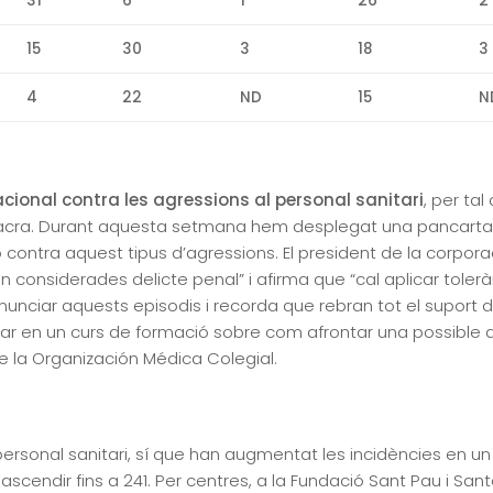
31
6
1
26
2
15
30
3
18
3
4
22
ND
15
N
acional contra les agressions al personal sanitari
, per ta
acra. Durant aquesta setmana hem desplegat una pancarta a
 contra aquest tipus d’agressions. El president de la corporac
 considerades delicte penal” i afirma que “cal aplicar tolerà
nunciar aquests episodis i recorda que rebran tot el suport
ipar en un curs de formació sobre com afrontar una possible ag
de la Organización Médica Colegial.
rsonal sanitari, sí que han augmentat les incidències en un 
 va ascendir fins a 241. Per centres, a la Fundació Sant Pau i Sa