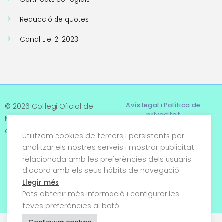
Reducció de quotes
Canal Llei 2-2023
Avís legal i Política de
© 2026 Col·legi Oficial de
privacitat
Metges de Tarragona. Tots
els drets reservats
Utilitzem cookies de tercers i persistents per
Termes i condicions
analitzar els nostres serveis i mostrar publicitat
relacionada amb les preferències dels usuaris
Política de cookies
d’acord amb els seus hàbits de navegació.
Condicions generals de
Llegir més
venda
Pots obtenir més informació i configurar les
teves preferències al botó.
Configurar cookies