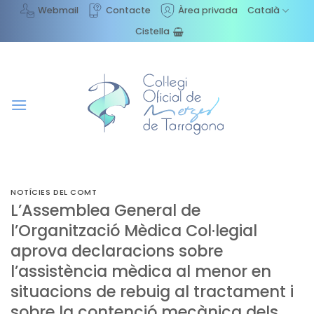
Skip
Webmail
Contacte
Àrea privada
Català
to
Cistella
content
NOTÍCIES DEL COMT
L’Assemblea General de
l’Organització Mèdica Col·legial
aprova declaracions sobre
l’assistència mèdica al menor en
situacions de rebuig al tractament i
sobre la contenció mecànica dels