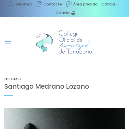
Skip
Webmail
Contacte
Àrea privada
Català
to
Cistella
content
OBITUARI
Santiago Medrano Lozano