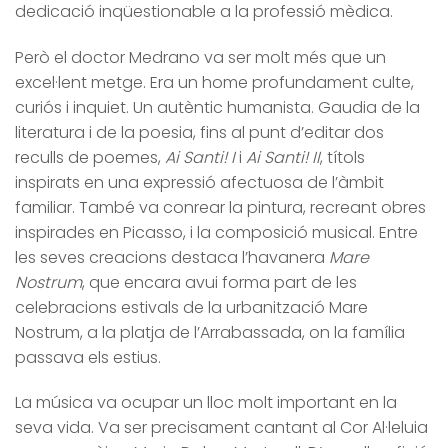
dedicació inqüestionable a la professió mèdica.
Però el doctor Medrano va ser molt més que un
excel·lent metge. Era un home profundament culte,
curiós i inquiet. Un autèntic humanista. Gaudia de la
literatura i de la poesia, fins al punt d’editar dos
reculls de poemes,
Ai Santi! I
i
Ai Santi! II
, títols
inspirats en una expressió afectuosa de l’àmbit
familiar. També va conrear la pintura, recreant obres
inspirades en Picasso, i la composició musical. Entre
les seves creacions destaca l’havanera
Mare
Nostrum
, que encara avui forma part de les
celebracions estivals de la urbanització Mare
Nostrum, a la platja de l’Arrabassada, on la família
passava els estius.
La música va ocupar un lloc molt important en la
seva vida. Va ser precisament cantant al Cor Al·leluia