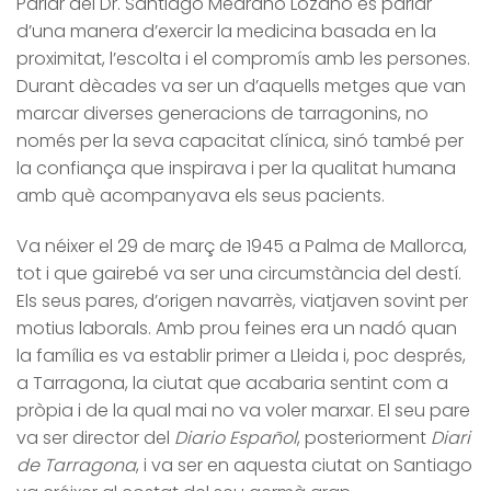
Parlar del Dr. Santiago Medrano Lozano és parlar
d’una manera d’exercir la medicina basada en la
proximitat, l’escolta i el compromís amb les persones.
Durant dècades va ser un d’aquells metges que van
marcar diverses generacions de tarragonins, no
només per la seva capacitat clínica, sinó també per
la confiança que inspirava i per la qualitat humana
amb què acompanyava els seus pacients.
Va néixer el 29 de març de 1945 a Palma de Mallorca,
tot i que gairebé va ser una circumstància del destí.
Els seus pares, d’origen navarrès, viatjaven sovint per
motius laborals. Amb prou feines era un nadó quan
la família es va establir primer a Lleida i, poc després,
a Tarragona, la ciutat que acabaria sentint com a
pròpia i de la qual mai no va voler marxar. El seu pare
va ser director del
Diario Español
, posteriorment
Diari
de Tarragona
, i va ser en aquesta ciutat on Santiago