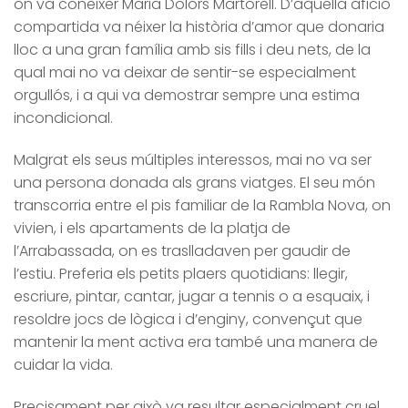
on va conèixer Maria Dolors Martorell. D’aquella afició
compartida va néixer la història d’amor que donaria
lloc a una gran família amb sis fills i deu nets, de la
qual mai no va deixar de sentir-se especialment
orgullós, i a qui va demostrar sempre una estima
incondicional.
Malgrat els seus múltiples interessos, mai no va ser
una persona donada als grans viatges. El seu món
transcorria entre el pis familiar de la Rambla Nova, on
vivien, i els apartaments de la platja de
l’Arrabassada, on es traslladaven per gaudir de
l’estiu. Preferia els petits plaers quotidians: llegir,
escriure, pintar, cantar, jugar a tennis o a esquaix, i
resoldre jocs de lògica i d’enginy, convençut que
mantenir la ment activa era també una manera de
cuidar la vida.
Precisament per això va resultar especialment cruel