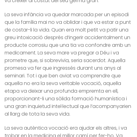
va créixer al costat del seu germà gran.
La seva infància va quedar marcada per un episodi
que la família mai no va oblidar i que va estar a punt
de costar-li la vida. Quan era molt petit va patir una
greu intoxicació després d’ingerir accidentalment un
producte corrosiu que una tia va confondre amb un
medicament. La seva mare va pregar a Déu i va
prometre que, si sobrevivia, seria sacerdot. Aquella
promesa va fer que ingressés durant uns anys al
seminari. Tot i que ben aviat va comprendre que
aquella no era la seva veritable vocació, aquella
etapa va deixar una profunda empremta en ell,
proporcionant-li una sòlida formació humanística i
una gran inquietud intel·lectual que l’acompanyarien
al llarg de tota la seva vida.
La seva autèntica vocació era ajudar els altres, i va
trobar en la medicina el millor camí per fer-ho. Va