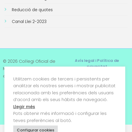
Reducció de quotes
Canal Llei 2-2023
Avís legal i Política de
© 2026 Col·legi Oficial de
privacitat
Metges de Tarragona. Tots
els drets reservats
Utilitzem cookies de tercers i persistents per
Termes i condicions
analitzar els nostres serveis i mostrar publicitat
relacionada amb les preferències dels usuaris
Política de cookies
d’acord amb els seus hàbits de navegació.
Condicions generals de
Llegir més
venda
Pots obtenir més informació i configurar les
teves preferències al botó.
Configurar cookies