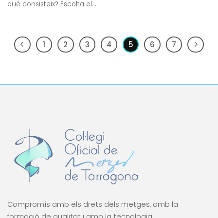
què consisteix? Escolta el...
1
2
3
4
5
6
7
Compromís amb els drets dels metges, amb la
formació de qualitat i amb la tecnologia.