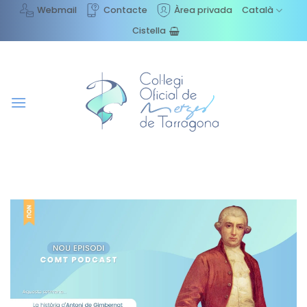
Skip
Webmail
Contacte
Àrea privada
Català
to
Cistella
content