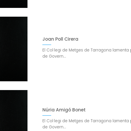
Joan Poll Cirera
El Col·legi de Metges de Tarragona lamenta 
de Govern...
Núria Amigó Bonet
El Col·legi de Metges de Tarragona lamenta 
de Govern...