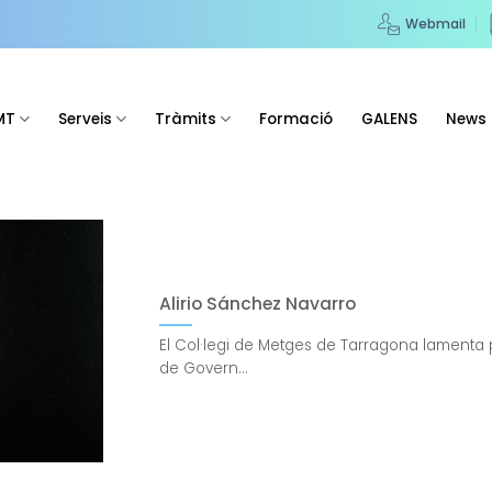
Webmail
MT
Serveis
Tràmits
Formació
GALENS
News
Alirio Sánchez Navarro
El Col·legi de Metges de Tarragona lamenta 
de Govern...