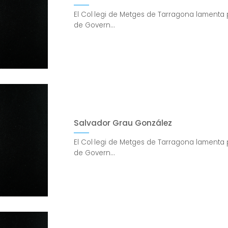
El Col·legi de Metges de Tarragona lamenta 
de Govern...
Salvador Grau González
El Col·legi de Metges de Tarragona lamenta 
de Govern...