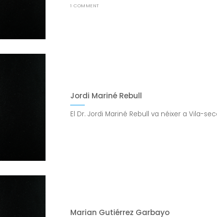
1 COMMENT
Jordi Mariné Rebull
El Dr. Jordi Mariné Rebull va néixer a Vila-seca
Marian Gutiérrez Garbayo