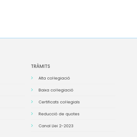
TRÀMITS
Alta col·legiació
Baixa col·legiació
Certificats col·legials
Reducció de quotes
Canal Llei 2-2023