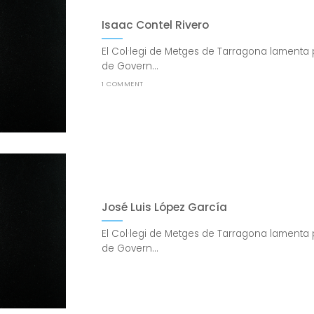
Isaac Contel Rivero
El Col·legi de Metges de Tarragona lamenta 
de Govern...
1 COMMENT
José Luis López García
El Col·legi de Metges de Tarragona lamenta 
de Govern...