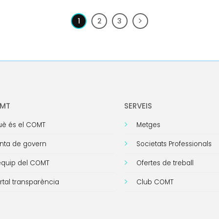
1
2
3
OMT
SERVEIS
è és el COMT
Metges
nta de govern
Societats Professionals
equip del COMT
Ofertes de treball
rtal transparència
Club COMT