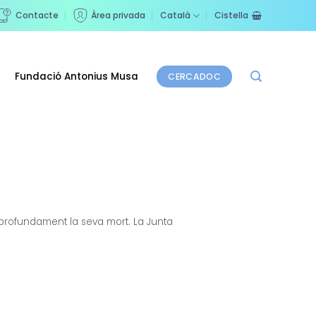
Contacte
Àrea privada
Català
Cistella
Fundació Antonius Musa
CERCADOC
profundament la seva mort. La Junta