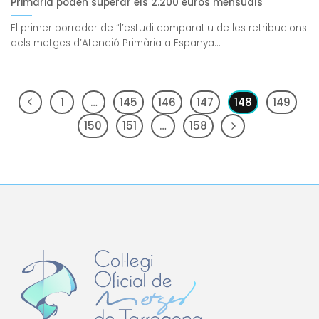
Primària poden superar els 2.200 euros mensuals
El primer borrador de “l’estudi comparatiu de les retribucions
dels metges d’Atenció Primària a Espanya...
1
…
145
146
147
148
149
150
151
…
158