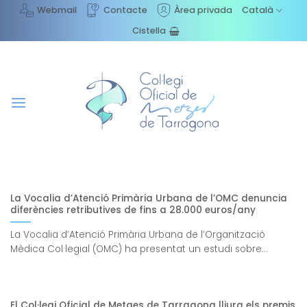
Skip
Webmail
Contacte
Àrea privada
Català
to
Cistella
content
La Vocalia d’Atenció Primària Urbana de l’OMC denuncia
diferències retributives de fins a 28.000 euros/any
La Vocalia d’Atenció Primària Urbana de l’Organització
Mèdica Col·legial (OMC) ha presentat un estudi sobre...
El Col·legi Oficial de Metges de Tarragona lliura els premis